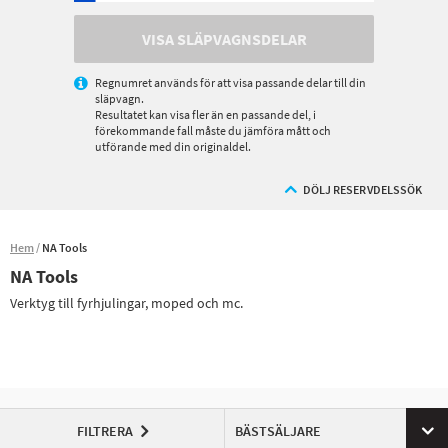
VISA SLÄPVAGNSDELAR
Regnumret används för att visa passande delar till din
släpvagn.
Resultatet kan visa fler än en passande del, i
förekommande fall måste du jämföra mått och
utförande med din originaldel.
DÖLJ RESERVDELSSÖK
Hem
NA Tools
NA Tools
Verktyg till fyrhjulingar, moped och mc.
FILTRERA
BÄSTSÄLJARE