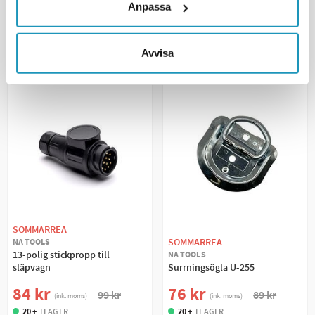
Anpassa
+ LÄGG I KUNDVAGN
+ LÄGG I KUNDVAGN
MER INFORMATION
MER INFORMATION
Avvisa
SOMMARREA
SOMMARREA
NA TOOLS
13-polig stickpropp till
NA TOOLS
släpvagn
Surrningsögla U-255
84 kr
76 kr
99 kr
89 kr
(ink. moms)
(ink. moms)
20 +
I LAGER
20 +
I LAGER