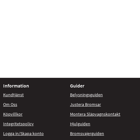
Information
Guider
Kundtjänst
Belysningsguiden
Om Oss
Justera Bromsar
Köpvillkor
Montera Släpvagnskontakt
Integritetspolicy
Hjulguiden
Logga in/Skapa konto
Bromsvajerguiden