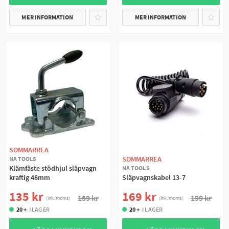
MER INFORMATION
MER INFORMATION
SOMMARREA
SOMMARREA
NA TOOLS
Klämfäste stödhjul släpvagn
NA TOOLS
kraftig 48mm
Släpvagnskabel 13-7
135 kr
169 kr
159 kr
199 kr
(ink. moms)
(ink. moms)
20 +
I LAGER
20 +
I LAGER