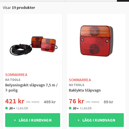
Visar
19
produkter
SOMMARREA
SOMMARREA
NA TOOLS
Belysningskit släpvagn 7,5 m /
NA TOOLS
7-polig
Baklykta Släpvagn
421 kr
76 kr
495 kr
89 kr
(ink. moms)
(ink. moms)
20 +
I LAGER
20 +
I LAGER
+ LÄGG I KUNDVAGN
+ LÄGG I KUNDVAGN