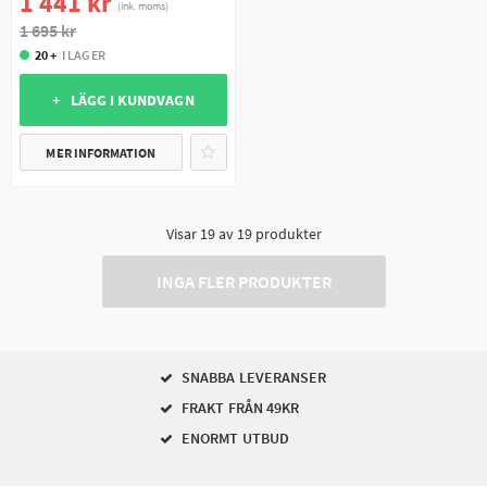
1 441 kr
(ink. moms)
1 695 kr
20 +
I LAGER
+ LÄGG I KUNDVAGN
MER INFORMATION
Visar
19
av
19
produkter
INGA FLER PRODUKTER
SNABBA LEVERANSER
FRAKT FRÅN 49KR
ENORMT UTBUD