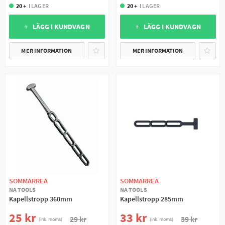
20 +
I LAGER
20 +
I LAGER
+ LÄGG I KUNDVAGN
+ LÄGG I KUNDVAGN
MER INFORMATION
MER INFORMATION
SOMMARREA
SOMMARREA
NA TOOLS
NA TOOLS
Kapellstropp 360mm
Kapellstropp 285mm
25 kr
33 kr
29 kr
39 kr
(ink. moms)
(ink. moms)