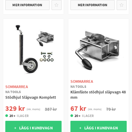
MER INFORMATION
MER INFORMATION
SOMMARREA
SOMMARREA
NA TOOLS
Klämfäste stödhjul släpvagn 48
NA TOOLS
Stödhjul Släpvagn Komplett
mm
329 kr
67 kr
387 kr
79 kr
(ink. moms)
(ink. moms)
20 +
I LAGER
20 +
I LAGER
+ LÄGG I KUNDVAGN
+ LÄGG I KUNDVAGN