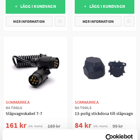
+ LÄGG I KUNDVAGN
+ LÄGG I KUNDVAGN
MER INFORMATION
MER INFORMATION
SOMMARREA
SOMMARREA
NA TOOLS
NA TOOLS
Släpvagnskabel 7-7
13-polig stickdosa till släpvagn
161 kr
84 kr
189 kr
99 kr
(ink. moms)
(ink. moms)
20 +
I LAGER
20 +
I LAGER