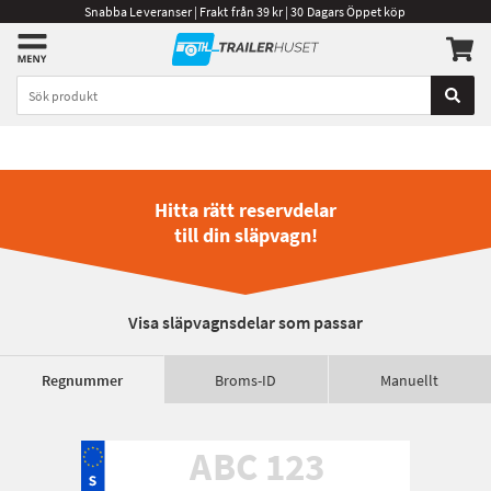
Snabba Leveranser | Frakt från 39 kr | 30 Dagars Öppet köp
Hitta rätt reservdelar
till din släpvagn!
Visa släpvagnsdelar som passar
Regnummer
Broms-ID
Manuellt