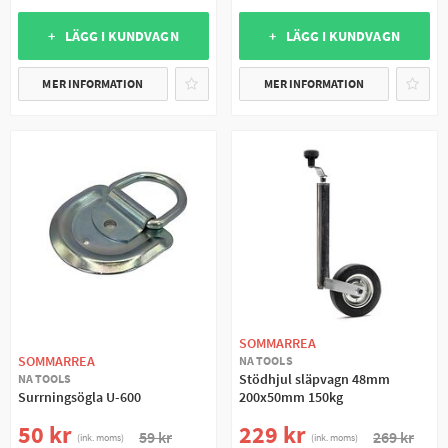
+ LÄGG I KUNDVAGN
+ LÄGG I KUNDVAGN
MER INFORMATION
MER INFORMATION
SOMMARREA
SOMMARREA
NA TOOLS
Stödhjul släpvagn 48mm
NA TOOLS
Surrningsögla U-600
200x50mm 150kg
50 kr
229 kr
59 kr
269 kr
(ink. moms)
(ink. moms)