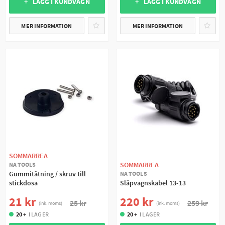
+ LÄGG I KUNDVAGN
+ LÄGG I KUNDVAGN
MER INFORMATION
MER INFORMATION
SOMMARREA
SOMMARREA
NA TOOLS
Gummitätning / skruv till
NA TOOLS
stickdosa
Släpvagnskabel 13-13
21 kr
220 kr
25 kr
259 kr
(ink. moms)
(ink. moms)
20 +
I LAGER
20 +
I LAGER