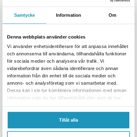
+ LÄGG I KUNDVAGN
+ LÄGG I KUNDVAGN
Samtycke
Information
Om
MER INFORMATION
MER INFORMATION
Denna webbplats använder cookies
Vi använder enhetsidentifierare för att anpassa innehållet
och annonserna till användarna, tillhandahålla funktioner
för sociala medier och analysera vår trafik. Vi
vidarebefordrar även sådana identifierare och annan
information från din enhet till de sociala medier och
annons- och analysföretag som vi samarbetar med.
Dessa kan i sin tur kombinera informationen med annan
information som du har tillhandahållit eller som de har
SOMMARREA
SOMMARREA
samlat in när du har använt deras tjänster.
NA TOOLS
NA TOOLS
Stickpropp 7-pol till släpvagn
7-polig stickdosa till släpvagn
Tillåt alla
33 kr
33 kr
39 kr
39 kr
(ink. moms)
(ink. moms)
20 +
I LAGER
20 +
I LAGER