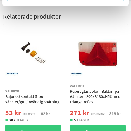
Relaterade produkter
VALERYD
Reservglas Jokon Baklampa
VALERYD
Bajonettkontakt 5-pol
Vänster L200xB130xH56 med
vänster/gul, invändig spårning
triangelreflex
53 kr
271 kr
62 kr
319 kr
(ink. moms)
(ink. moms)
20 +
I LAGER
5
I LAGER