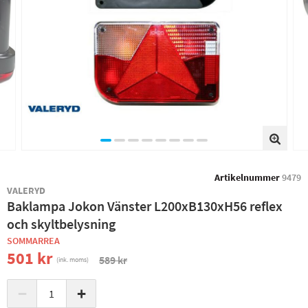
Artikelnummer
9479
VALERYD
Baklampa Jokon Vänster L200xB130xH56 reflex
och skyltbelysning
SOMMARREA
501 kr
589 kr
(ink. moms)
−
+