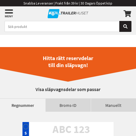
Snabba Leveranser | Frakt från 39 kr | 30 Dagars Öppet köp
Hitta rätt reservdelar
till din släpvagn!
Visa släpvagnsdelar som passar
Regnummer
Broms-ID
Manuellt