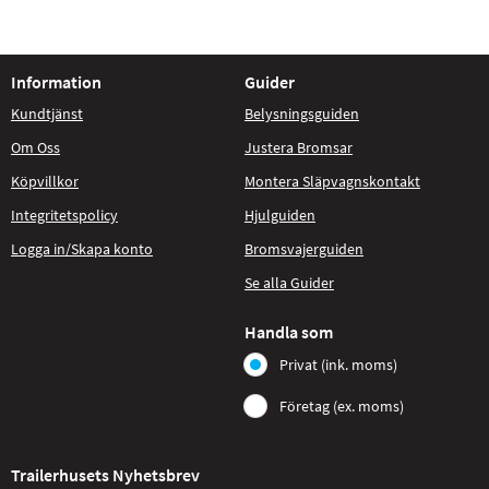
Information
Guider
Kundtjänst
Belysningsguiden
Om Oss
Justera Bromsar
Köpvillkor
Montera Släpvagnskontakt
Integritetspolicy
Hjulguiden
Logga in/Skapa konto
Bromsvajerguiden
Se alla Guider
Handla som
Privat (ink. moms)
Företag (ex. moms)
Trailerhusets Nyhetsbrev