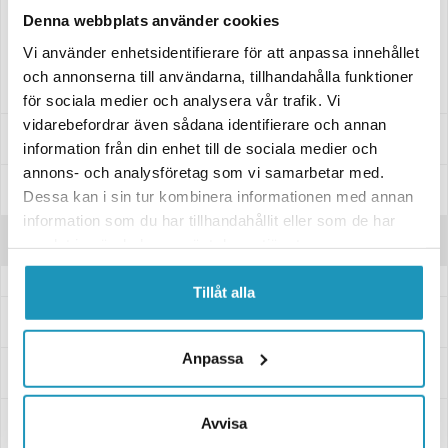
Denna webbplats använder cookies
Innehåll: 1st trekammarlykta vänster, triangelreflex, skyltbelysning,
bajonettanslutning. Inkl.glödlampor
Vi använder enhetsidentifierare för att anpassa innehållet
Märkning: E2-06061 E2 06061
och annonserna till användarna, tillhandahålla funktioner
för sociala medier och analysera vår trafik. Vi
vidarebefordrar även sådana identifierare och annan
Specifikationer
information från din enhet till de sociala medier och
annons- och analysföretag som vi samarbetar med.
Manualer & Guider
Dessa kan i sin tur kombinera informationen med annan
information som du har tillhandahållit eller som de har
Recensioner
samlat in när du har använt deras tjänster.
Tillåt alla
Frågor och svar
Anpassa
Leverans- & Returinformation
Betalning
Avvisa