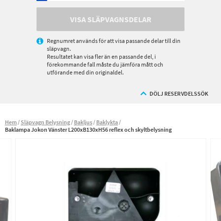
VISA SLÄPVAGNSDELAR
Regnumret används för att visa passande delar till din
släpvagn.
Resultatet kan visa fler än en passande del, i
förekommande fall måste du jämföra mått och
utförande med din originaldel.
DÖLJ RESERVDELSSÖK
Hem
Släpvagn Belysning
Bakljus
Baklykta
Baklampa Jokon Vänster L200xB130xH56 reflex och skyltbelysning