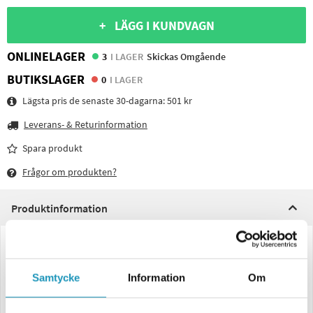
+ LÄGG I KUNDVAGN
ONLINELAGER
3
I LAGER
Skickas Omgående
BUTIKSLAGER
0
I LAGER
Lägsta pris de senaste 30-dagarna:
501 kr
Leverans- & Returinformation
Spara produkt
Frågor om produkten?
Produktinformation
3010052
Baklampa Jokon Vä 200*130*56 reflex och skyltbelysning.
Bajonettanslutning
Samtycke
Information
Om
Prisvärd Baklampa Jokon Vänster 200*130*56 reflex och skyltbelysning.
Bajonettanslutning till släpvagn.