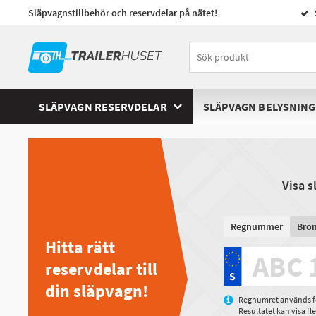
Släpvagnstillbehör och reservdelar på nätet!
SLÄPVAGN RESERVDELAR
SLÄPVAGN BELYSNING
Visa 
Regnummer
Bro
Hitta rätt
reservdelar till
din släpvagn!
Regnumret används för
Resultatet kan visa f