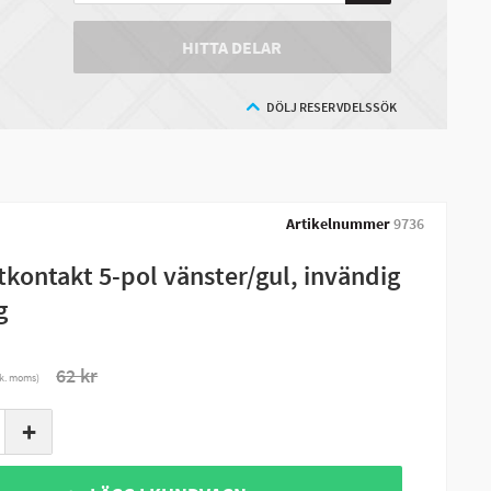
HITTA DELAR
DÖLJ RESERVDELSSÖK
Artikelnummer
9736
tkontakt 5-pol vänster/gul, invändig
g
62 kr
nk. moms)
+