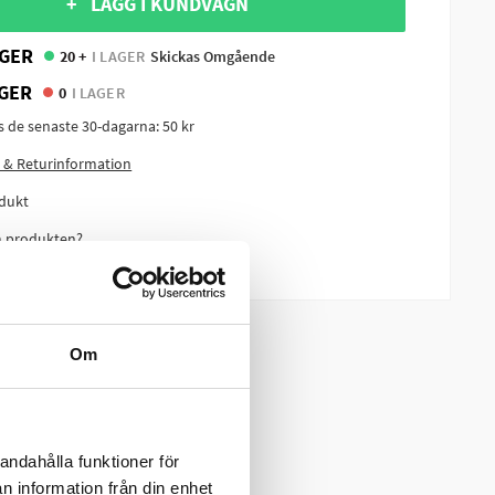
+ LÄGG I KUNDVAGN
GER
20 +
I LAGER
Skickas Omgående
GER
0
I LAGER
is de senaste 30-dagarna:
50 kr
 & Returinformation
dukt
m produkten?
Om
andahålla funktioner för
n information från din enhet