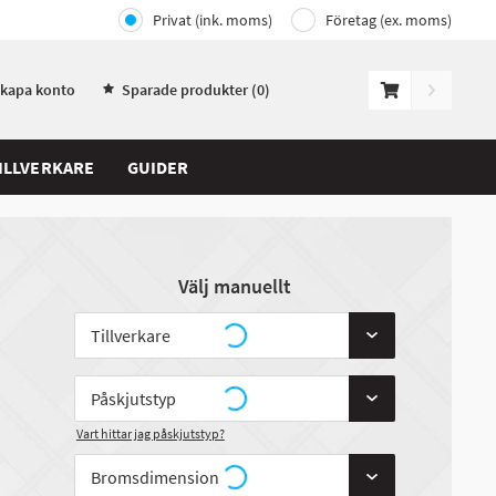
Privat (ink. moms)
Företag (ex. moms)
Skapa konto
Sparade produkter (
0
)
ILLVERKARE
GUIDER
Välj manuellt
Vart hittar jag påskjutstyp?