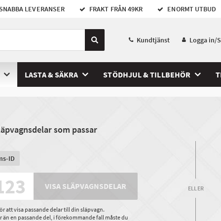
SNABBA LEVERANSER
FRAKT FRÅN 49KR
ENORMT UTBUD
Kundtjänst
Logga in/
LASTA & SÄKRA
STÖDHJUL & TILLBEHÖR
T
släpvagnsdelar som passar
ms-ID
VISA SLÄPVAGNSDELAR
ELLER
 att visa passande delar till din släpvagn.
ler än en passande del, i förekommande fall måste du