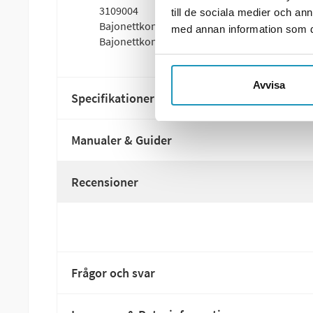
3109004
till de sociala medier och a
Bajonettkontakt 5-pol vänster/gul, invändig 
med annan information som du 
Bajonettkontakt 5-pol vänster/gul, invändig 
Avvisa
Specifikationer
Manualer & Guider
Recensioner
Frågor och svar