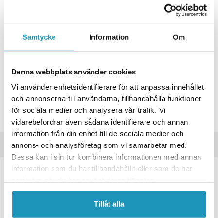
+ LÄGG I KUNDVAGN
Samtycke
Information
Om
ONLINELAGER
2
I LAGER
Skickas Omgående
BUTIKSLAGER
0
I LAGER
Lägsta pris de senaste 30-dagarna:
501 kr
Denna webbplats använder cookies
Leverans- & Returinformation
Vi använder enhetsidentifierare för att anpassa innehållet
och annonserna till användarna, tillhandahålla funktioner
Spara produkt
för sociala medier och analysera vår trafik. Vi
Frågor om produkten?
vidarebefordrar även sådana identifierare och annan
information från din enhet till de sociala medier och
Produktinformation
annons- och analysföretag som vi samarbetar med.
Dessa kan i sin tur kombinera informationen med annan
information som du har tillhandahållit eller som de har
Stödhjul med plastfälg från Valeryd
samlat in när du har använt deras tjänster.
Ø48mm Plastfälg
Tillåt alla
Fullgummihjul 220x70mm