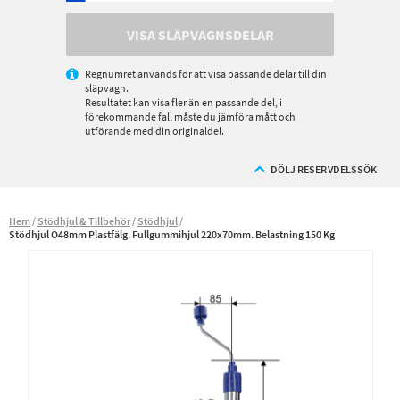
VISA SLÄPVAGNSDELAR
Regnumret används för att visa passande delar till din
släpvagn.
Resultatet kan visa fler än en passande del, i
förekommande fall måste du jämföra mått och
utförande med din originaldel.
DÖLJ RESERVDELSSÖK
Hem
Stödhjul & Tillbehör
Stödhjul
Stödhjul O48mm Plastfälg. Fullgummihjul 220x70mm. Belastning 150 Kg