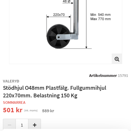
Artikelnummer
15791
VALERYD
Stödhjul O48mm Plastfälg. Fullgummihjul
220x70mm. Belastning 150 Kg
SOMMARREA
501 kr
589 kr
(ink. moms)
−
+