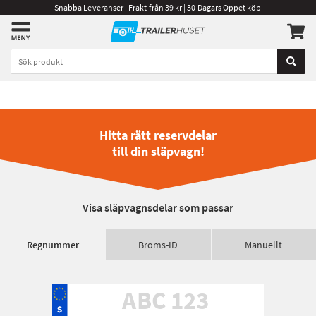
Snabba Leveranser | Frakt från 39 kr | 30 Dagars Öppet köp
Hitta rätt reservdelar
till din släpvagn!
Visa släpvagnsdelar som passar
Regnummer
Broms-ID
Manuellt