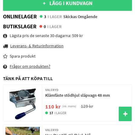
+ LÄGG I KUNDVAGN
ONLINELAGER
3
I LAGER
Skickas Omgående
BUTIKSLAGER
0
I LAGER
Lägsta pris de senaste 30-dagarna:
509 kr
Leverans- & Returinformation
Spara produkt
Frågor om produkten?
TÄNK PÅ ATT KÖPA TILL
VALERYD
Klämfäste stödhjul släpvagn 48 mm
129 kr
110 kr
(ink. moms)
17
I LAGER
VALERYD