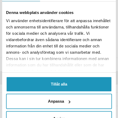
stödplatta som minskar risken att vagnen rullar iväg. Skall du ofta
rangera om vagnen förhand rekommenderar vi ett rangerhandtag.
Denna webbplats använder cookies
Denna typ sitter i princip på alla obromsade släpvagnar som säljs.
Vi använder enhetsidentifierare för att anpassa innehållet
Kontrollera även skicket på stödhjuls klämman samband med byte.
och annonserna till användarna, tillhandahålla funktioner
Utförande: Plastfälg 48 mm.
för sociala medier och analysera vår trafik. Vi
Fullgummihjul 200x50 mm.
vidarebefordrar även sådana identifierare och annan
information från din enhet till de sociala medier och
Max Belastning: 150 Kg.
annons- och analysföretag som vi samarbetar med.
Dessa kan i sin tur kombinera informationen med annan
Specifikationer
information som du har tillhandahållit eller som de har
samlat in när du har använt deras tjänster.
Recensioner
Tillåt alla
Frågor och svar
Anpassa
Leverans- & Returinformation