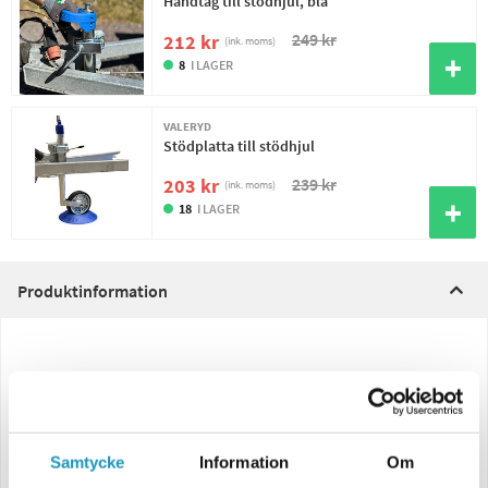
Handtag till stödhjul, blå
249 kr
212 kr
(ink. moms)
8
I LAGER
VALERYD
Stödplatta till stödhjul
239 kr
203 kr
(ink. moms)
18
I LAGER
Produktinformation
Stödhjul till släpvagn. Standard stödhjul. Passar alla vanliga personbils
släp. Enkel och funktionell design. Gör sitt jobb. För robustare och
vidare utvecklade modeller så våra andra stödhjul i relaterade
produkter nedan.
Samtycke
Information
Om
Skall stödbenet sitta på en obromsad släpvagn har vi ett tillbehör