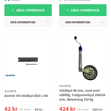
+ LÄGG I KUNDVAGN
+ LÄGG I KUNDVAGN
MER INFORMATION
MER INFORMATION
VALERYD
Stödhjul 48 mm, rund med
VALERYD
stålfälg. Fullgummihjul 200x50
Axelrör till stödhjul Ø20 L=84
mm. Belastning 150 Kg
42 kr
424 kr
49 kr
499 kr
(ink. moms)
(ink. moms)