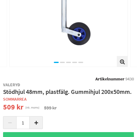
Artikelnummer
9430
VALERYD
Stödhjul 48mm, plastfälg. Gummihjul 200x50mm.
SOMMARREA
509 kr
599 kr
(ink. moms)
−
+