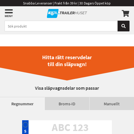
Snabba Leveranser | Frakt från 39 kr | 30 Dagars Öppet köp
Hitta rätt reservdelar
till din släpvagn!
Visa släpvagnsdelar som passar
Regnummer
Broms-ID
Manuellt