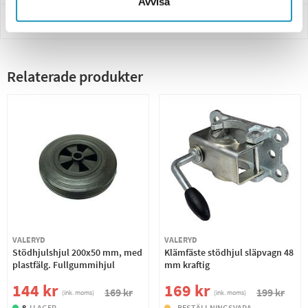
Avvisa
Betalning
Relaterade produkter
VALERYD
VALERYD
Stödhjulshjul 200x50 mm, med
Klämfäste stödhjul släpvagn 48
plastfälg. Fullgummihjul
mm kraftig
144 kr
169 kr
169 kr
199 kr
(ink. moms)
(ink. moms)
8
I LAGER
BESTÄLLNINGSVARA