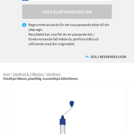
VISA SLÄPVAGNSDELAR
Regnumret används för att visa passande delar till din
släpvagn.
Resultatet kan visa fler än en passande del, i
förekommande fall måste du jämföra mått och
utförande med din originaldel.
DÖLJ RESERVDELSSÖK
Hem
Stödhjul & Tillbehör
Stödhjul
Stödhjul 48mm, plastfälg. Gummihjul 200x50mm.