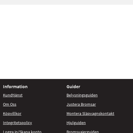
Information
Guider
Kundtjänst
Belysningsguiden
Om Oss
Justera Bromsar
Köpvillkor
Montera Släpvagnskontakt
Integritetspolicy
Hjulguiden
Logga in/Skapa konto
Bromsvajerguiden