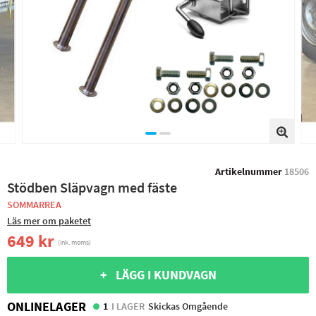
Artikelnummer
18506
Stödben Släpvagn med fäste
SOMMARREA
Läs mer om paketet
649 kr
(ink. moms)
+ LÄGG I KUNDVAGN
ONLINELAGER
1
I LAGER
Skickas Omgående