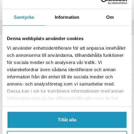
6640101
Samtycke
Information
Om
Recensioner
Denna webbplats använder cookies
Vi använder enhetsidentifierare för att anpassa innehållet
Frågor och svar
och annonserna till användarna, tillhandahålla funktioner
för sociala medier och analysera vår trafik. Vi
Leverans- & Returinformation
vidarebefordrar även sådana identifierare och annan
information från din enhet till de sociala medier och
Betalning
annons- och analysföretag som vi samarbetar med.
Dessa kan i sin tur kombinera informationen med annan
information som du har tillhandahållit eller som de har
samlat in när du har använt deras tjänster.
Paket Innehåller
Tillåt alla
2x Stödben 700 mm förzinkat med handtag och stödfot
538 kr