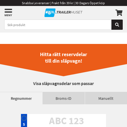
Snabba Leveranser | Frakt från 39 kr | 30 Dagars Öppet köp
Hitta rätt reservdelar
till din släpvagn!
Visa släpvagnsdelar som passar
Regnummer
Broms-ID
Manuellt