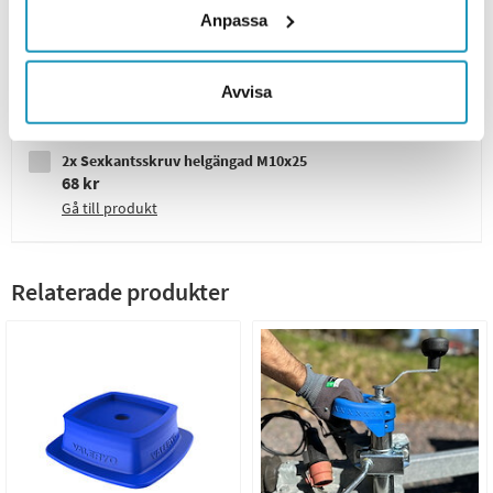
Gå till produkt
Anpassa
2x Klämfäste stödhjul släpvagn 48 mm
158 kr
Avvisa
Gå till produkt
2x Sexkantsskruv helgängad M10x25
68 kr
Gå till produkt
Relaterade produkter