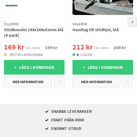
VALERYD
VALERYD
Stödbensfot 144x144x41mm blå
Handtag till stödhjul, blå
(4-pack)
169 kr
212 kr
199 kr
249 kr
(ink. moms)
(ink. moms)
BESTÄLLNINGSVARA
8
I LAGER
+ LÄGG I KUNDVAGN
+ LÄGG I KUNDVAGN
MER INFORMATION
MER INFORMATION
SNABBA LEVERANSER
FRAKT FRÅN 49KR
ENORMT UTBUD