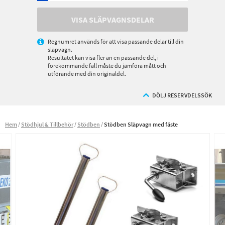
VISA SLÄPVAGNSDELAR
Regnumret används för att visa passande delar till din
släpvagn.
Resultatet kan visa fler än en passande del, i
förekommande fall måste du jämföra mått och
utförande med din originaldel.
DÖLJ RESERVDELSSÖK
Hem
Stödhjul & Tillbehör
Stödben
Stödben Släpvagn med fäste