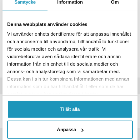
Samtycke
Information
Om
ONLINELAGER
BESTÄLLNINGSVARA
Skickas inom 4-6 Arbetsdagar
Denna webbplats använder cookies
BUTIKSLAGER
0
I LAGER
Vi använder enhetsidentifierare för att anpassa innehållet
Lägsta pris de senaste 30-dagarna:
76 kr
och annonserna till användarna, tillhandahålla funktioner
Leverans- & Returinformation
för sociala medier och analysera vår trafik. Vi
vidarebefordrar även sådana identifierare och annan
Spara produkt
information från din enhet till de sociala medier och
Frågor om produkten?
annons- och analysföretag som vi samarbetar med.
Dessa kan i sin tur kombinera informationen med annan
Produktinformation
information som du har tillhandahållit eller som de har
samlat in när du har använt deras tjänster.
Hänglås – 9×5 cm
Tillåt alla
Anpassa
Recensioner