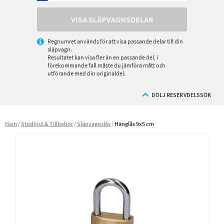
VISA SLÄPVAGNSDELAR
Regnumret används för att visa passande delar till din
släpvagn.
Resultatet kan visa fler än en passande del, i
förekommande fall måste du jämföra mått och
utförande med din originaldel.
DÖLJ RESERVDELSSÖK
Hem
Stödhjul & Tillbehör
Släpvagnslås
Hänglås 9x5 cm