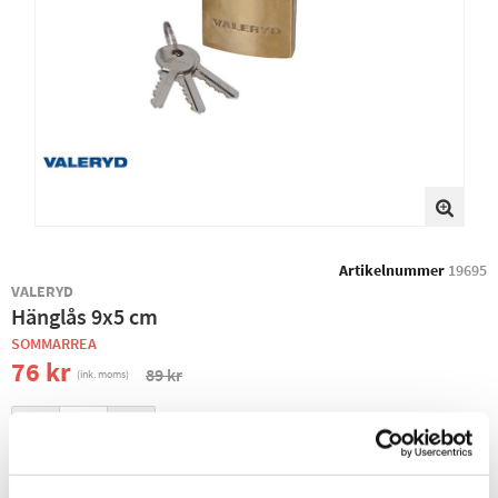
Artikelnummer
19695
VALERYD
Hänglås 9x5 cm
SOMMARREA
76 kr
89 kr
(ink. moms)
−
+
+ LÄGG I KUNDVAGN