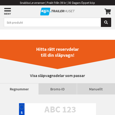
Snabba Leveranser | Frakt från 39 kr | 30 Dagars Öppet köp
Hitta rätt reservdelar
till din släpvagn!
Visa släpvagnsdelar som passar
Regnummer
Broms-ID
Manuellt