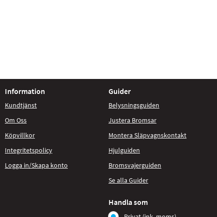
Information
Guider
Kundtjänst
Belysningsguiden
Om Oss
Justera Bromsar
Köpvillkor
Montera Släpvagnskontakt
Integritetspolicy
Hjulguiden
Logga in/Skapa konto
Bromsvajerguiden
Se alla Guider
Handla som
Privat (ink. moms)