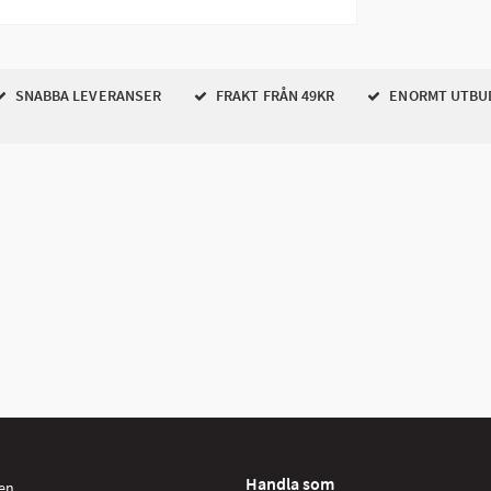
SNABBA LEVERANSER
FRAKT FRÅN 49KR
ENORMT UTBU
Handla som
en