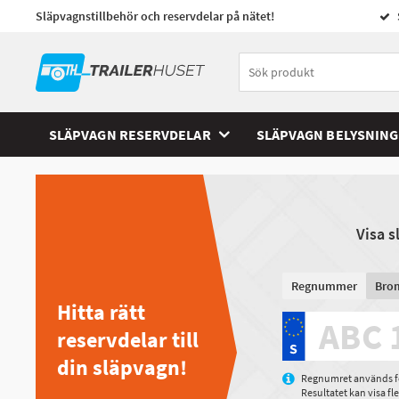
Släpvagnstillbehör och reservdelar på nätet!
SLÄPVAGN RESERVDELAR
SLÄPVAGN BELYSNING
Visa 
Regnummer
Bro
Hitta rätt
reservdelar till
din släpvagn!
Regnumret används för
Resultatet kan visa f