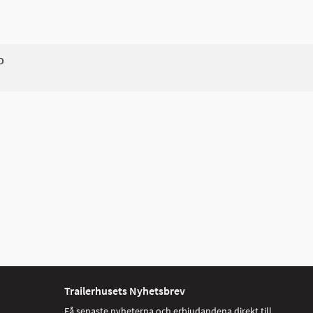
D
Trailerhusets Nyhetsbrev
Få senaste nyheterna och erbjudandena direkt till