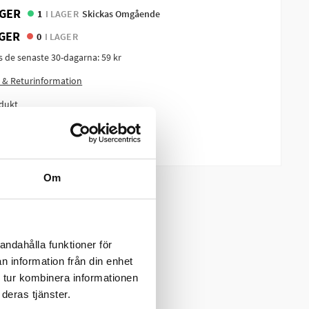
GER
1
I LAGER
Skickas Omgående
GER
0
I LAGER
is de senaste 30-dagarna:
59 kr
 & Returinformation
dukt
m produkten?
Om
andahålla funktioner för
n information från din enhet
 tur kombinera informationen
deras tjänster.