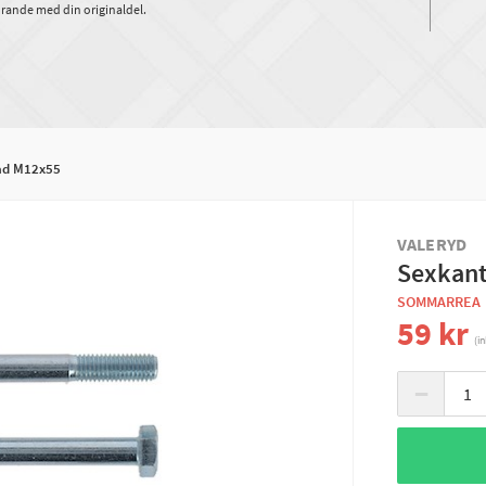
rande med din originaldel.
ad M12x55
VALERYD
Sexkant
SOMMARREA
59 kr
(i
−