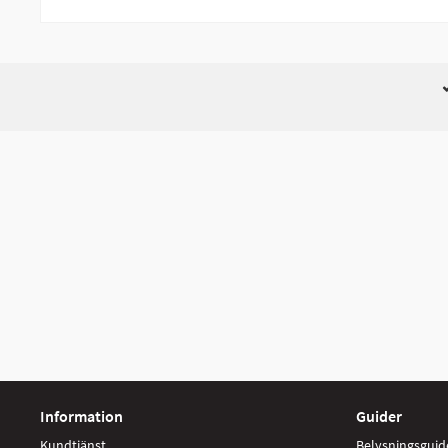
Information
Guider
Kundtjänst
Belysningsguid