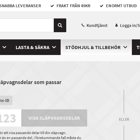
SNABBA LEVERANSER
FRAKT FRÅN 49KR
ENORMT UTBUD
Kundtjänst
Logga in/
LASTA & SÄKRA
STÖDHJUL & TILLBEHÖR
T
släpvagnsdelar som passar
ms-ID
VISA SLÄPVAGNSDELAR
ELLER
 att visa passande delar till din släpvagn.
ler än en passande del, i förekommande fall måste du