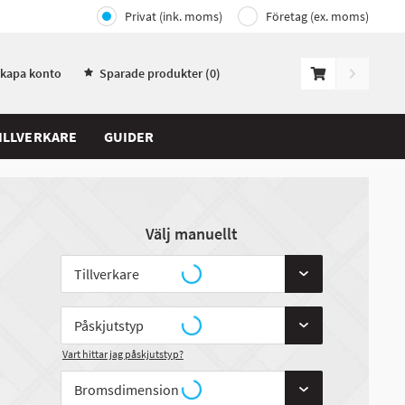
Privat (ink. moms)
Företag (ex. moms)
Skapa konto
Sparade produkter (
0
)
ILLVERKARE
GUIDER
Välj manuellt
Vart hittar jag påskjutstyp?