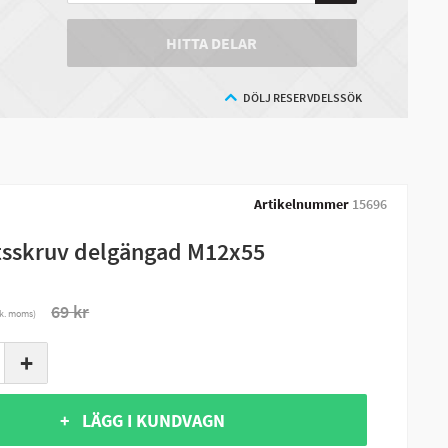
HITTA DELAR
DÖLJ RESERVDELSSÖK
Artikelnummer
15696
sskruv delgängad M12x55
69 kr
nk. moms)
+
+ LÄGG I KUNDVAGN