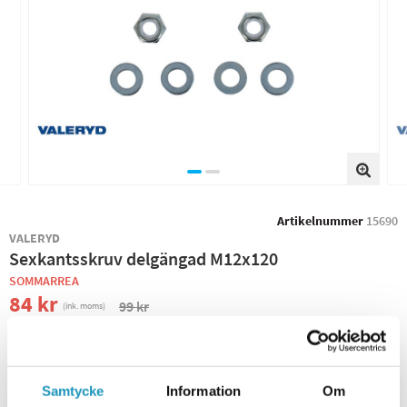
Artikelnummer
15690
VALERYD
Sexkantsskruv delgängad M12x120
SOMMARREA
84 kr
99 kr
(ink. moms)
−
+
Samtycke
Information
Om
+ LÄGG I KUNDVAGN