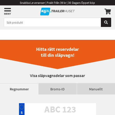
Snabba Leveranser | Frakt från 39 kr | 30 Dagars Öppet köp
Hitta rätt reservdelar
till din släpvagn!
Visa släpvagnsdelar som passar
Regnummer
Broms-ID
Manuellt