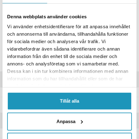
ONLINELAGER
1
I LAGER
Skickas Omgående
Denna webbplats använder cookies
BUTIKSLAGER
0
I LAGER
Vi använder enhetsidentifierare för att anpassa innehållet
Lägsta pris de senaste 30-dagarna:
84 kr
och annonserna till användarna, tillhandahålla funktioner
för sociala medier och analysera vår trafik. Vi
Leverans- & Returinformation
vidarebefordrar även sådana identifierare och annan
Spara produkt
information från din enhet till de sociala medier och
Frågor om produkten?
annons- och analysföretag som vi samarbetar med.
Dessa kan i sin tur kombinera informationen med annan
information som du har tillhandahållit eller som de har
Produktinformation
samlat in när du har använt deras tjänster.
Tillåt alla
Specifikationer
Recensioner
Anpassa