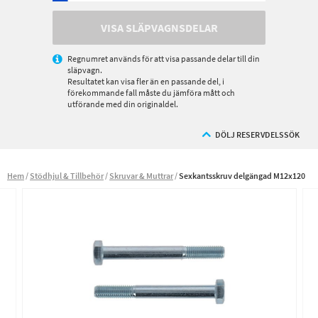
VISA SLÄPVAGNSDELAR
Regnumret används för att visa passande delar till din
släpvagn.
Resultatet kan visa fler än en passande del, i
förekommande fall måste du jämföra mått och
utförande med din originaldel.
DÖLJ RESERVDELSSÖK
Hem
Stödhjul & Tillbehör
Skruvar & Muttrar
Sexkantsskruv delgängad M12x120