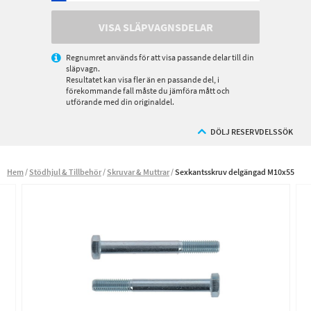
VISA SLÄPVAGNSDELAR
Regnumret används för att visa passande delar till din
släpvagn.
Resultatet kan visa fler än en passande del, i
förekommande fall måste du jämföra mått och
utförande med din originaldel.
DÖLJ RESERVDELSSÖK
Hem
Stödhjul & Tillbehör
Skruvar & Muttrar
Sexkantsskruv delgängad M10x55