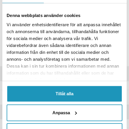
ONLINELAGER
1
I LAGER
Skickas Omgående
Denna webbplats använder cookies
BUTIKSLAGER
0
I LAGER
Vi använder enhetsidentifierare för att anpassa innehållet
Lägsta pris de senaste 30-dagarna:
33 kr
och annonserna till användarna, tillhandahålla funktioner
för sociala medier och analysera vår trafik. Vi
Leverans- & Returinformation
vidarebefordrar även sådana identifierare och annan
Spara produkt
information från din enhet till de sociala medier och
Frågor om produkten?
annons- och analysföretag som vi samarbetar med.
Dessa kan i sin tur kombinera informationen med annan
information som du har tillhandahållit eller som de har
Produktinformation
samlat in när du har använt deras tjänster.
Tillåt alla
Specifikationer
Recensioner
Anpassa