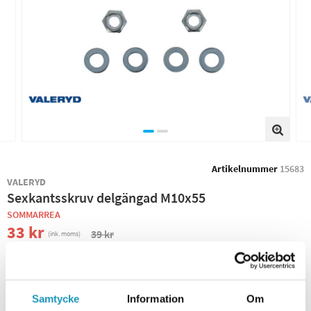
Artikelnummer
15683
VALERYD
Sexkantsskruv delgängad M10x55
SOMMARREA
33 kr
39 kr
(ink. moms)
−
+
Samtycke
Information
Om
+ LÄGG I KUNDVAGN