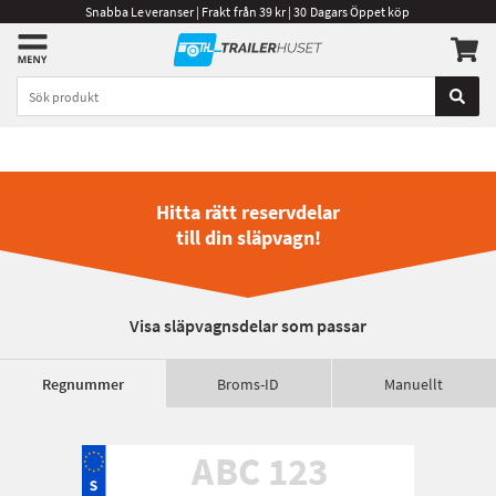
Snabba Leveranser | Frakt från 39 kr | 30 Dagars Öppet köp
Hitta rätt reservdelar
till din släpvagn!
Visa släpvagnsdelar som passar
Regnummer
Broms-ID
Manuellt