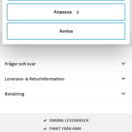
svårt att finna en design som liknar din originalskärm. Är detta viktigt
rekommenderar vi att du bryter båda skärmarna för samma utseende.
Anpassa
Specifikationer
Avvisa
Recensioner
Frågor och svar
Leverans- & Returinformation
Betalning
SNABBA LEVERANSER
FRAKT FRÅN 49KR