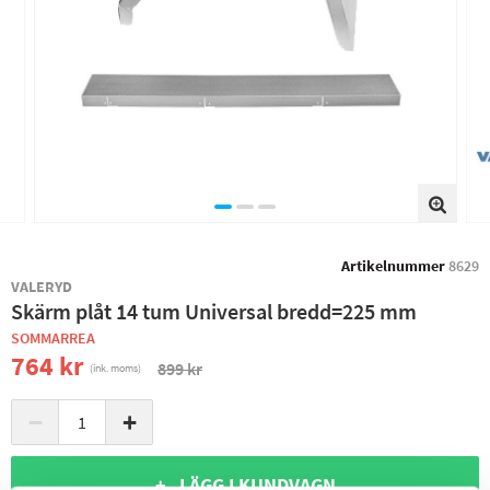
Artikelnummer
8629
VALERYD
Skärm plåt 14 tum Universal bredd=225 mm
SOMMARREA
764 kr
899 kr
(ink. moms)
−
+
+ LÄGG I KUNDVAGN