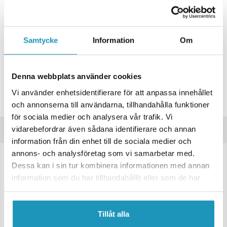
ONLINELAGER
9
I LAGER
Skickas Omgående
BUTIKSLAGER
0
I LAGER
Samtycke
Information
Om
Lägsta pris de senaste 30-dagarna:
764 kr
Leverans- & Returinformation
Denna webbplats använder cookies
Spara produkt
Vi använder enhetsidentifierare för att anpassa innehållet
Frågor om produkten?
och annonserna till användarna, tillhandahålla funktioner
för sociala medier och analysera vår trafik. Vi
vidarebefordrar även sådana identifierare och annan
Produktinformation
information från din enhet till de sociala medier och
annons- och analysföretag som vi samarbetar med.
Stänkskärm till släpvagn, utförande: plåt 14 tum Universal bredd=225
Dessa kan i sin tur kombinera informationen med annan
mm. Universalskärm som levereras i utsträckt läge. Du anpassar sedan
information som du har tillhandahållit eller som de har
formen till din släpvagn. Förbockad.
samlat in när du har använt deras tjänster.
Skärmen kan monteras på både höger och vänster sida. Våra skärmar
är en efter marknads produkt och skall fungera på många olika typer av
Tillåt alla
släpvagnar, och kan ses som en universalprodukt. Där för kan det vara