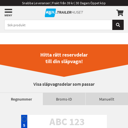
Snabba Leveranser | Frakt från 39 kr | 30 Dagars Öppet köp
Hitta rätt reservdelar
till din släpvagn!
Visa släpvagnsdelar som passar
Regnummer
Broms-ID
Manuellt