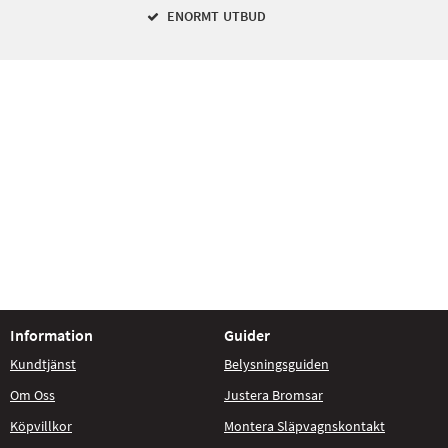
ENORMT UTBUD
Information
Guider
Kundtjänst
Belysningsguiden
Om Oss
Justera Bromsar
Köpvillkor
Montera Släpvagnskontakt