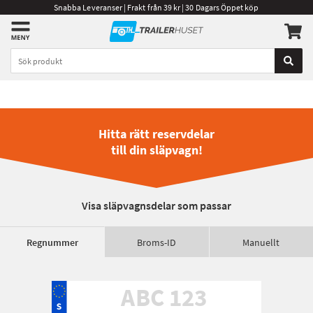
Snabba Leveranser | Frakt från 39 kr | 30 Dagars Öppet köp
Hitta rätt reservdelar
till din släpvagn!
Visa släpvagnsdelar som passar
Regnummer
Broms-ID
Manuellt