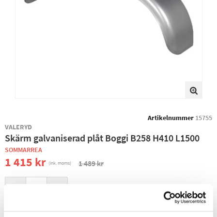
Artikelnummer
15755
VALERYD
Skärm galvaniserad plåt Boggi B258 H410 L1500
SOMMARREA
1 415 kr
1 489 kr
(ink. moms)
−
+
+ LÄGG I KUNDVAGN