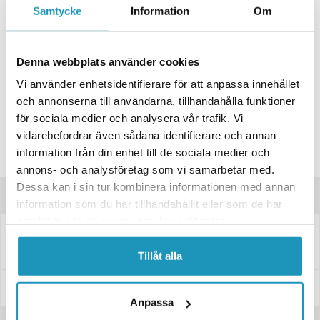
Samtycke
Information
Om
ONLINELAGER
BESTÄLLNINGSVARA
Skickas inom 4-6 Arbetsdagar
Denna webbplats använder cookies
BUTIKSLAGER
0
I LAGER
Vi använder enhetsidentifierare för att anpassa innehållet
Lägsta pris de senaste 30-dagarna:
1 415 kr
och annonserna till användarna, tillhandahålla funktioner
Leverans- & Returinformation
för sociala medier och analysera vår trafik. Vi
Spara produkt
vidarebefordrar även sådana identifierare och annan
information från din enhet till de sociala medier och
Frågor om produkten?
annons- och analysföretag som vi samarbetar med.
Dessa kan i sin tur kombinera informationen med annan
Produktinformation
information som du har tillhandahållit eller som de har
samlat in när du har använt deras tjänster.
Skärm i
B258 H410 L1500
galvaniserad plåt boggi.
Tillåt alla
Specifikationer
Anpassa