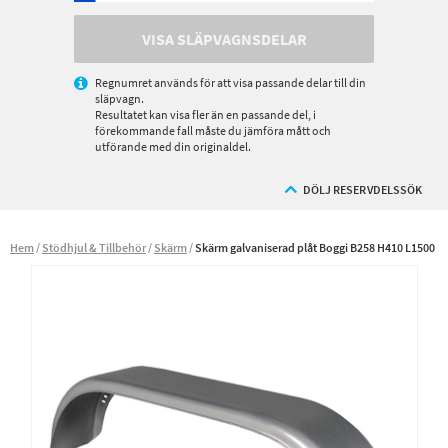
VISA SLÄPVAGNSDELAR
Regnumret används för att visa passande delar till din
släpvagn.
Resultatet kan visa fler än en passande del, i
förekommande fall måste du jämföra mått och
utförande med din originaldel.
DÖLJ RESERVDELSSÖK
Hem
Stödhjul & Tillbehör
Skärm
Skärm galvaniserad plåt Boggi B258 H410 L1500