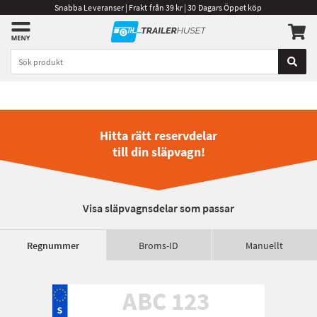
Snabba Leveranser | Frakt från 39 kr | 30 Dagars Öppet köp
Hitta rätt reservdelar
till din släpvagn!
Visa släpvagnsdelar som passar
Regnummer
Broms-ID
Manuellt