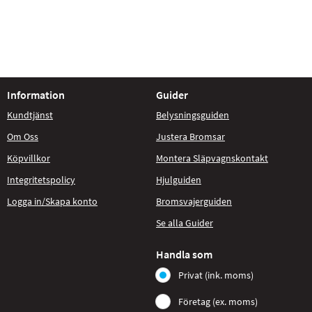
Information
Guider
Kundtjänst
Belysningsguiden
Om Oss
Justera Bromsar
Köpvillkor
Montera Släpvagnskontakt
Integritetspolicy
Hjulguiden
Logga in/Skapa konto
Bromsvajerguiden
Se alla Guider
Handla som
Privat (ink. moms)
Företag (ex. moms)