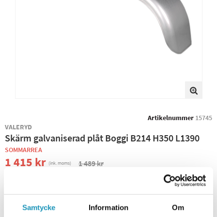
Artikelnummer
15745
VALERYD
Skärm galvaniserad plåt Boggi B214 H350 L1390
SOMMARREA
1 415 kr
1 489 kr
(ink. moms)
BEVAKA PRODUKT
Samtycke
Information
Om
ONLINELAGER
TILLFÄLLIGT SLUT