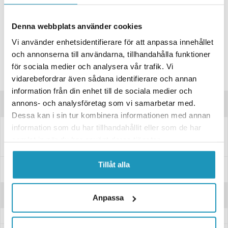
BUTIKSLAGER
0
I LAGER
Lägsta pris de senaste 30-dagarna:
1 415 kr
Denna webbplats använder cookies
Vi använder enhetsidentifierare för att anpassa innehållet
Leverans- & Returinformation
och annonserna till användarna, tillhandahålla funktioner
Spara produkt
för sociala medier och analysera vår trafik. Vi
Frågor om produkten?
vidarebefordrar även sådana identifierare och annan
information från din enhet till de sociala medier och
annons- och analysföretag som vi samarbetar med.
Produktinformation
Dessa kan i sin tur kombinera informationen med annan
information som du har tillhandahållit eller som de har
Skärm i g
alvaniserad plåt, boggi
B214, H350, L1390
samlat in när du har använt deras tjänster.
Tillåt alla
Specifikationer
Recensioner
Anpassa