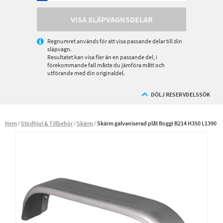
VISA SLÄPVAGNSDELAR
Regnumret används för att visa passande delar till din
släpvagn.
Resultatet kan visa fler än en passande del, i
förekommande fall måste du jämföra mått och
utförande med din originaldel.
DÖLJ RESERVDELSSÖK
Hem
Stödhjul & Tillbehör
Skärm
Skärm galvaniserad plåt Boggi B214 H350 L1390