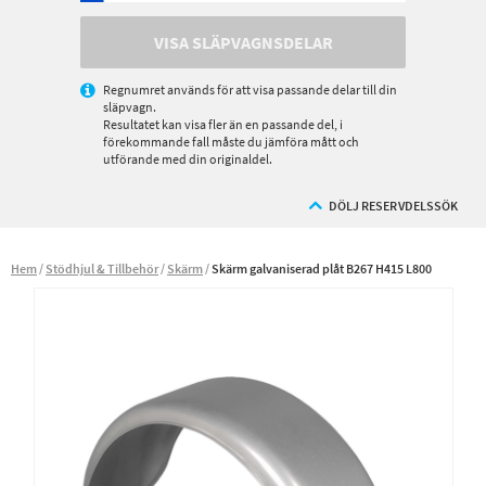
VISA SLÄPVAGNSDELAR
Regnumret används för att visa passande delar till din
släpvagn.
Resultatet kan visa fler än en passande del, i
förekommande fall måste du jämföra mått och
utförande med din originaldel.
DÖLJ RESERVDELSSÖK
Hem
Stödhjul & Tillbehör
Skärm
Skärm galvaniserad plåt B267 H415 L800