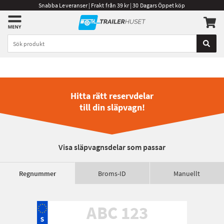
Snabba Leveranser | Frakt från 39 kr | 30 Dagars Öppet köp
Hitta rätt reservdelar
till din släpvagn!
Visa släpvagnsdelar som passar
Regnummer
Broms-ID
Manuellt