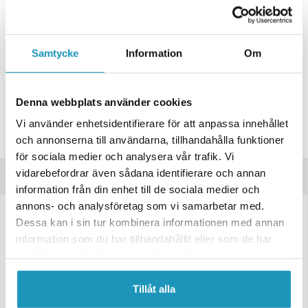
ONLINELAGER
3
I LAGER
Skickas Omgående
BUTIKSLAGER
0
I LAGER
Samtycke
Information
Om
Lägsta pris de senaste 30-dagarna:
739 kr
Leverans- & Returinformation
Denna webbplats använder cookies
Spara produkt
Vi använder enhetsidentifierare för att anpassa innehållet
och annonserna till användarna, tillhandahålla funktioner
Frågor om produkten?
för sociala medier och analysera vår trafik. Vi
vidarebefordrar även sådana identifierare och annan
Produktinformation
information från din enhet till de sociala medier och
annons- och analysföretag som vi samarbetar med.
Skärm i g
alvaniserad plåt.
B267, H415, L800
Dessa kan i sin tur kombinera informationen med annan
information som du har tillhandahållit eller som de har
Vikt 3,18kg
samlat in när du har använt deras tjänster.
Skärmen kan monteras på både höger och vänster sida. Våra skärmar
är en efter marknads produkt och skall fungera på många olika typer av
Tillåt alla
släpvagnar, och kan ses som en universalprodukt. Där för kan det vara
svårt att finna en design som liknar din originalskärm. Är detta viktigt