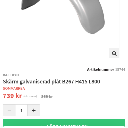
Artikelnummer
15744
VALERYD
Skärm galvaniserad plåt B267 H415 L800
SOMMARREA
739 kr
869 kr
(ink. moms)
−
+
+ LÄGG I KUNDVAGN