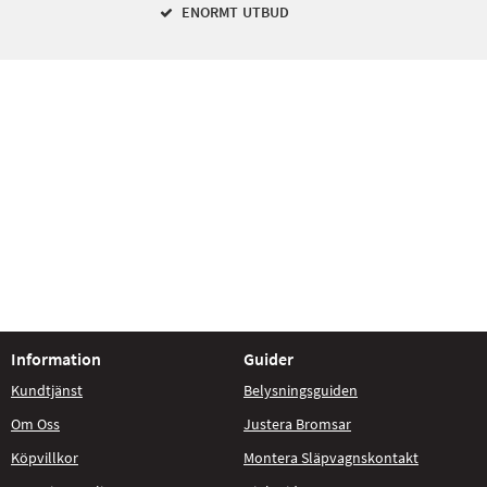
ENORMT UTBUD
Information
Guider
Kundtjänst
Belysningsguiden
Om Oss
Justera Bromsar
Köpvillkor
Montera Släpvagnskontakt