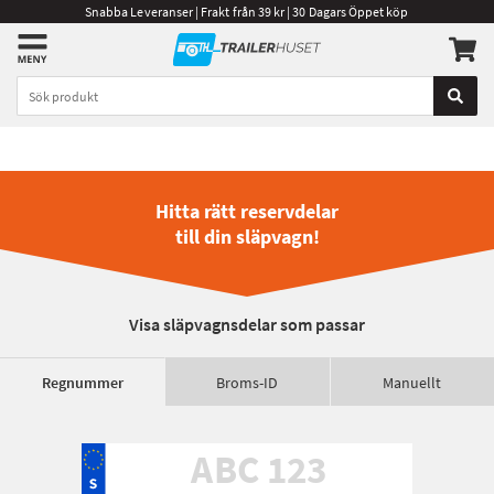
Snabba Leveranser | Frakt från 39 kr | 30 Dagars Öppet köp
Hitta rätt reservdelar
till din släpvagn!
Visa släpvagnsdelar som passar
Regnummer
Broms-ID
Manuellt