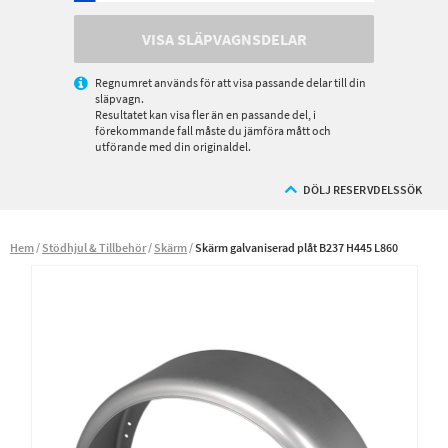
VISA SLÄPVAGNSDELAR
Regnumret används för att visa passande delar till din
släpvagn.
Resultatet kan visa fler än en passande del, i
förekommande fall måste du jämföra mått och
utförande med din originaldel.
DÖLJ RESERVDELSSÖK
Hem
Stödhjul & Tillbehör
Skärm
Skärm galvaniserad plåt B237 H445 L860