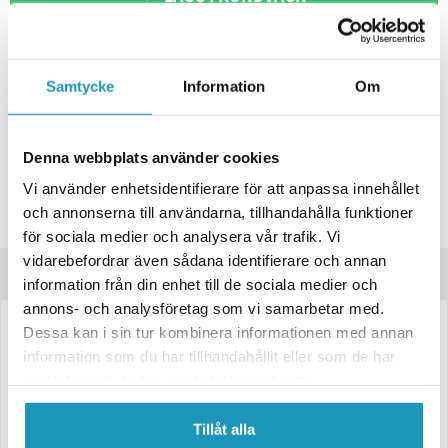
ONLINELAGER
BESTÄLLNINGSVARA
Skickas inom 4-6 Arbetsdagar
Samtycke
Information
Om
BUTIKSLAGER
0
I LAGER
Lägsta pris de senaste 30-dagarna:
739 kr
Leverans- & Returinformation
Denna webbplats använder cookies
Vi använder enhetsidentifierare för att anpassa innehållet
Spara produkt
och annonserna till användarna, tillhandahålla funktioner
Frågor om produkten?
för sociala medier och analysera vår trafik. Vi
vidarebefordrar även sådana identifierare och annan
Produktinformation
information från din enhet till de sociala medier och
annons- och analysföretag som vi samarbetar med.
Dessa kan i sin tur kombinera informationen med annan
Skärm i g
alvaniserad plåt.
B237, H445, L860
information som du har tillhandahållit eller som de har
Vikt 3,25kg
samlat in när du har använt deras tjänster.
Skärmen kan monteras på både höger och vänster sida. Våra skärmar
är en efter marknads produkt och skall fungera på många olika typer av
Tillåt alla
släpvagnar, och kan ses som en universalprodukt. Där för kan det vara