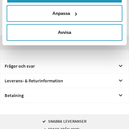
svårt att finna en design som liknar din originalskärm. Är detta viktigt
rekommenderar vi att du bryter båda skärmarna för samma utseende.
Anpassa
Specifikationer
Avvisa
Recensioner
Frågor och svar
Leverans- & Returinformation
Betalning
SNABBA LEVERANSER