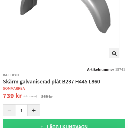
Artikelnummer
15741
VALERYD
Skärm galvaniserad plåt B237 H445 L860
SOMMARREA
739 kr
869 kr
(ink. moms)
−
+
+ LÄGG I KUNDVAGN