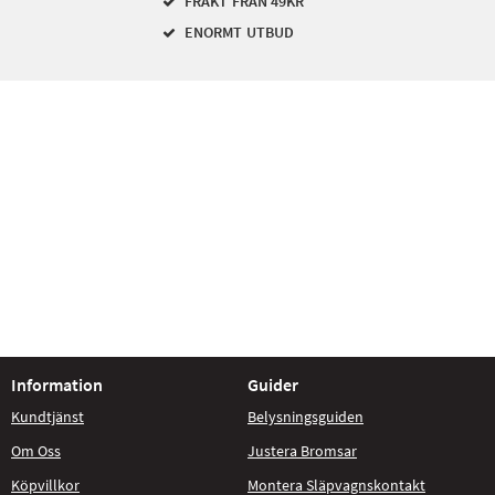
FRAKT FRÅN 49KR
ENORMT UTBUD
Information
Guider
Kundtjänst
Belysningsguiden
Om Oss
Justera Bromsar
Köpvillkor
Montera Släpvagnskontakt