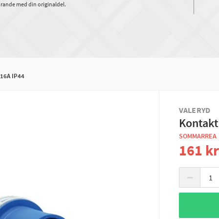
rande med din originaldel.
/16A IP44
VALERYD
Kontakt
SOMMARREA
161 k
−