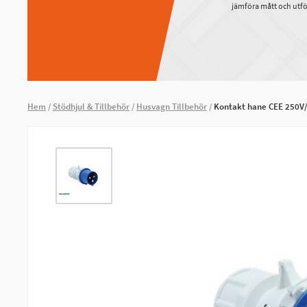
jämföra mått och utfö
Hem
Stödhjul & Tillbehör
Husvagn Tillbehör
Kontakt hane CEE 250V