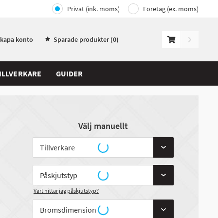
Privat (ink. moms)
Företag (ex. moms)
Skapa konto
Sparade produkter (
0
)
ILLVERKARE
GUIDER
Välj manuellt
Vart hittar jag påskjutstyp?