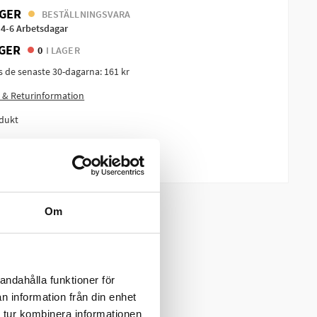
GER
BESTÄLLNINGSVARA
 4-6 Arbetsdagar
GER
0
I LAGER
is de senaste 30-dagarna:
161 kr
 & Returinformation
dukt
m produkten?
Om
andahålla funktioner för
n information från din enhet
 tur kombinera informationen