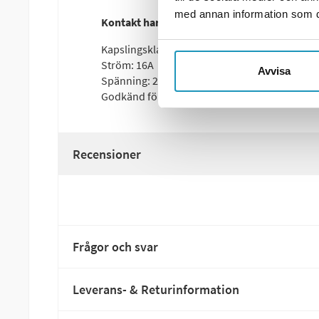
med annan information som du 
Kontakt hane CEE 250V/16A IP44
Kapslingsklass: IP44
Ström: 16A
Avvisa
Spänning: 250V
Godkänd för utomhusbruk
Recensioner
Frågor och svar
Leverans- & Returinformation