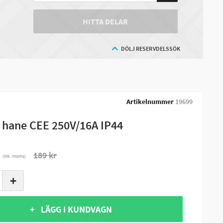
HITTA DELAR
DÖLJ RESERVDELSSÖK
Artikelnummer
19699
 hane CEE 250V/16A IP44
r
189 kr
(ink. moms)
+
+ LÄGG I KUNDVAGN