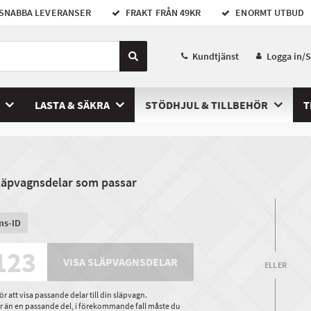
SNABBA LEVERANSER
FRAKT FRÅN 49KR
ENORMT UTBUD
Kundtjänst
Logga in/
LASTA & SÄKRA
STÖDHJUL & TILLBEHÖR
T
släpvagnsdelar som passar
ms-ID
VISA SLÄPVAGNSDELAR
ELLER
 att visa passande delar till din släpvagn.
ler än en passande del, i förekommande fall måste du