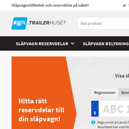
Släpvagnstillbehör och reservdelar på nätet!
SLÄPVAGN RESERVDELAR
SLÄPVAGN BELYSNING
Visa 
Regnummer
Bro
Hitta rätt
reservdelar till
din släpvagn!
Regnumret används för
Resultatet kan visa f