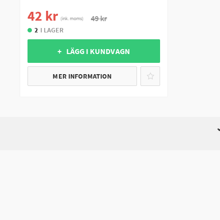
42 kr
49 kr
(ink. moms)
2
I LAGER
+ LÄGG I KUNDVAGN
MER INFORMATION