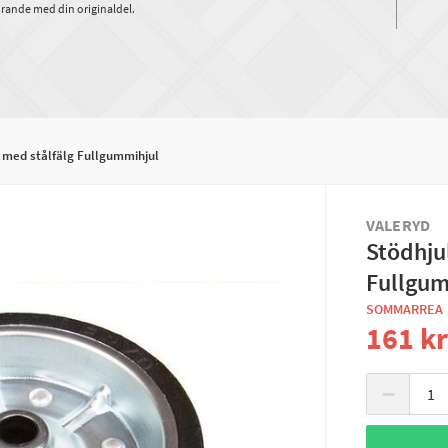
rande med din originaldel.
 med stålfälg Fullgummihjul
VALERYD
Stödhju
Fullgum
SOMMARREA
161 k
−