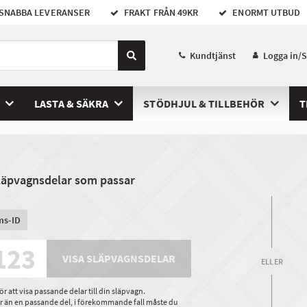
SNABBA LEVERANSER
FRAKT FRÅN 49KR
ENORMT UTBUD
Kundtjänst
Logga in/
LASTA & SÄKRA
STÖDHJUL & TILLBEHÖR
T
släpvagnsdelar som passar
ms-ID
VISA SLÄPVAGNSDELAR
ELLER
 att visa passande delar till din släpvagn.
ler än en passande del, i förekommande fall måste du