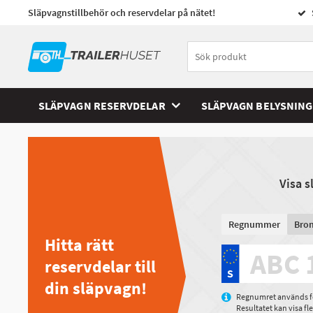
Släpvagnstillbehör och reservdelar på nätet!
SLÄPVAGN RESERVDELAR
SLÄPVAGN BELYSNING
Visa 
Regnummer
Bro
Hitta rätt
reservdelar till
din släpvagn!
Regnumret används för
Resultatet kan visa f