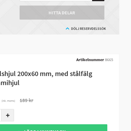
HITTA DELAR
DÖLJ RESERVDELSSÖK
Artikelnummer
8665
lshjul 200x60 mm, med stålfälg
mihjul
r
189 kr
(ink. moms)
+