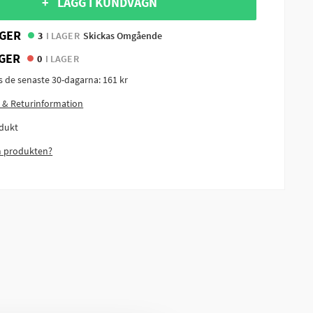
+ LÄGG I KUNDVAGN
GER
3
I LAGER
Skickas Omgående
GER
0
I LAGER
is de senaste 30-dagarna:
161 kr
 & Returinformation
dukt
m produkten?