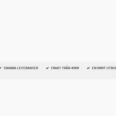
SNABBA LEVERANSER
FRAKT FRÅN 49KR
ENORMT UTBU