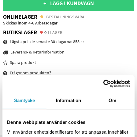
+ LÄGG I KUNDVAGN
ONLINELAGER
BESTÄLLNINGSVARA
Skickas inom 4-6 Arbetsdagar
BUTIKSLAGER
0
I LAGER
Lägsta pris de senaste 30-dagarna:
858 kr
Leverans- & Returinformation
Spara produkt
Frågor om produkten?
TÄNK PÅ ATT KÖPA TILL
VALERYD
Samtycke
Information
Om
Hjulbult M12x1,5 universal
159 kr
135 kr
(ink. moms)
20 +
I LAGER
Denna webbplats använder cookies
Vi använder enhetsidentifierare för att anpassa innehållet