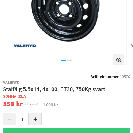
Artikelnummer
19576
VALERYD
Stålfälg 5.5x14, 4x100, ET30, 750Kg svart
SOMMARREA
858 kr
1 009 kr
(ink. moms)
−
+