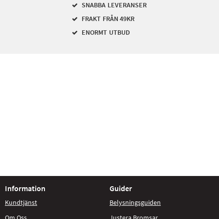
SNABBA LEVERANSER
FRAKT FRÅN 49KR
ENORMT UTBUD
Information
Guider
Kundtjänst
Belysningsguiden
Om Oss
Justera Bromsar