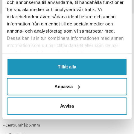
och annonserna till användarna, tillhandahålla funktioner
Produktinformation
för sociala medier och analysera vår trafik. Vi
vidarebefordrar även sådana identifierare och annan
information från din enhet till de sociala medier och
Stålfälg 5.5X14, 4x100, ET30, 750Kg svart - till släpvagn
annons- och analysföretag som vi samarbetar med.
Svart stålfälg avsedd för släpvagnar med en diameter på 14 tum. Passar
Dessa kan i sin tur kombinera informationen med annan
till släp med bultcirkel 4x100 och centrumhål 57mm.
information som du har tillhandahållit eller som de har
Lastkapacitet 750kg per fälg. Utrustad med ET30 i offset. Passande
samlat in när du har använt deras tjänster.
däckdimension: 185/80R14.
Tekniska specifikationer:
Tillåt alla
- Material: Stål
- Färg: Svart
Anpassa
- Dimension: 5.5x14
- Antal bultar: 4
Avvisa
- Bultcirkel: 4x100
- Centrumhål: 57mm