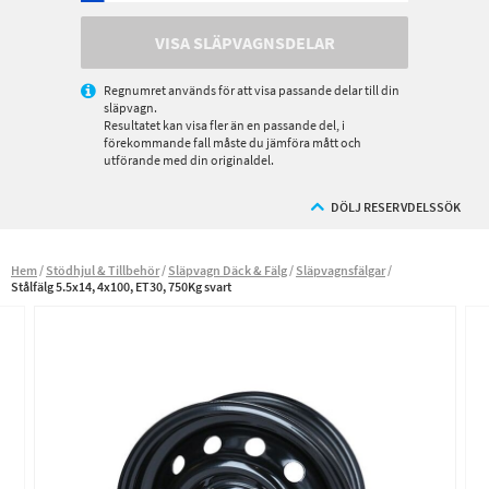
VISA SLÄPVAGNSDELAR
Regnumret används för att visa passande delar till din
släpvagn.
Resultatet kan visa fler än en passande del, i
förekommande fall måste du jämföra mått och
utförande med din originaldel.
DÖLJ RESERVDELSSÖK
Hem
Stödhjul & Tillbehör
Släpvagn Däck & Fälg
Släpvagnsfälgar
Stålfälg 5.5x14, 4x100, ET30, 750Kg svart