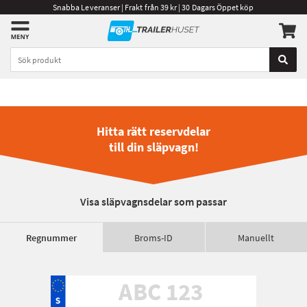
Snabba Leveranser | Frakt från 39 kr | 30 Dagars Öppet köp
Hitta rätt reservdelar
till din släpvagn!
Visa släpvagnsdelar som passar
Regnummer
Broms-ID
Manuellt