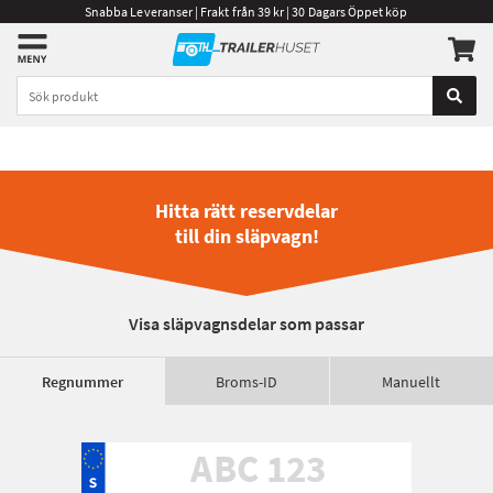
Snabba Leveranser | Frakt från 39 kr | 30 Dagars Öppet köp
Hitta rätt reservdelar
till din släpvagn!
Visa släpvagnsdelar som passar
Regnummer
Broms-ID
Manuellt