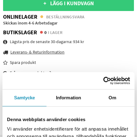
+ LÄGG I KUNDVAGN
ONLINELAGER
BESTÄLLNINGSVARA
Skickas inom 4-6 Arbetsdagar
BUTIKSLAGER
0
I LAGER
Lägsta pris de senaste 30-dagarna:
934 kr
Leverans- & Returinformation
Spara produkt
Frågor om produkten?
TÄNK PÅ ATT KÖPA TILL
VALERYD
Samtycke
Information
Om
Hjulbult M12x1,5 universal
209 kr
178 kr
(ink. moms)
Denna webbplats använder cookies
6
I LAGER
Vi använder enhetsidentifierare för att anpassa innehållet
och annonserna till användarna, tillhandahålla funktioner