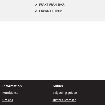
FRAKT FRÅN 49KR
ENORMT UTBUD
Information
Guider
Kundtjänst
Belysningsguiden
Om Oss
Justera Bromsar