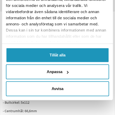
Produktinformation
för sociala medier och analysera vår trafik. Vi
vidarebefordrar även sådana identifierare och annan
information från din enhet till de sociala medier och
annons- och analysföretag som vi samarbetar med.
Stålfälg 5.5X14, 5x112, ET30, 950Kg silver - till släpvagn
Dessa kan i sin tur kombinera informationen med annan
information som du har tillhandahållit eller som de har
Silver stålfälg avsedd för släpvagnar med en diameter på 14 tum.
samlat in när du har använt deras tjänster.
Passar till släp med bultcirkel 5x112 och centrumhål 66,6mm.
Lastkapacitet 950kg per fälg. Utrustad med ET30 i offset.
Tillåt alla
Tekniska specifikationer:
- Material: Stål
Anpassa
- Färg: Silver
- Dimension: 5.5x14
Avvisa
- Antal bultar: 5
- Bultcirkel: 5x112
- Centrumhål: 66,6mm