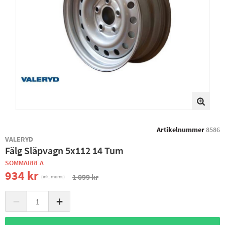
Artikelnummer
8586
VALERYD
Fälg Släpvagn 5x112 14 Tum
SOMMARREA
934 kr
1 099 kr
(ink. moms)
−
+