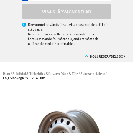
VISA SLÄPVAGNSDELAR
Regnumret används för att visa passande delar till din
släpvagn.
Resultatet kan visa fler än en passande del, i
förekommande fall måste du jämföra mått och
utförande med din originaldel.
DÖLJ RESERVDELSSÖK
Hem
Stödhjul & Tillbehör
Släpvagn Däck & Fälg
Släpvagnsfälgar
Fälg Släpvagn 5x112 14 Tum