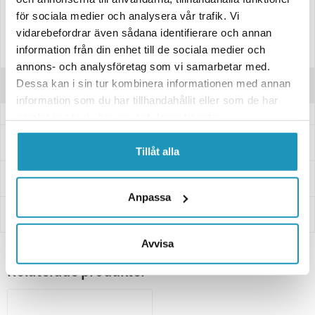
för sociala medier och analysera vår trafik. Vi
vidarebefordrar även sådana identifierare och annan
Pris per styck
information från din enhet till de sociala medier och
annons- och analysföretag som vi samarbetar med.
Dessa kan i sin tur kombinera informationen med annan
Recensioner
information som du har tillhandahållit eller som de har
samlat in när du har använt deras tjänster.
Frågor och svar
Tillåt alla
Leverans- & Returinformation
Anpassa
Betalning
Avvisa
Relaterade produkter