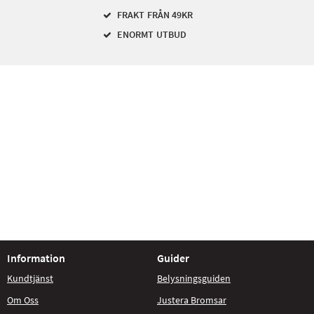
FRAKT FRÅN 49KR
ENORMT UTBUD
Information
Guider
Kundtjänst
Belysningsguiden
Om Oss
Justera Bromsar