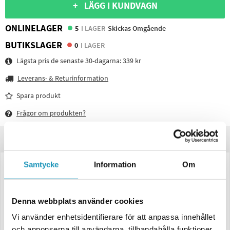
+ LÄGG I KUNDVAGN
ONLINELAGER
5
I LAGER
Skickas Omgående
BUTIKSLAGER
0
I LAGER
Lägsta pris de senaste 30-dagarna:
339 kr
Leverans- & Returinformation
Spara produkt
Frågor om produkten?
Produktinformation
Samtycke
Information
Om
Däck till släpvagn
Däck 4.80/4.00 x 8 4 PR inkl. innerslang
Denna webbplats använder cookies
Max 270 Kg
Vi använder enhetsidentifierare för att anpassa innehållet
och annonserna till användarna, tillhandahålla funktioner