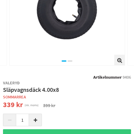
Artikelnummer
9406
VALERYD
Släpvagnsdäck 4.00x8
SOMMARREA
339 kr
399 kr
(ink. moms)
−
+