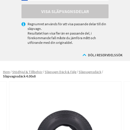
VISA SLÄPVAGNSDELAR
Regnumret används för att visa passande delar till din
släpvagn.
Resultatet kan visa fler än en passande del, i
förekommande fall måste du jämföra mått och
utförande med din originaldel.
DÖLJ RESERVDELSSÖK
Hem
Stödhjul & Tillbehör
Släpvagn Däck & Fälg
Släpvagnsdäck
Släpvagnsdäck 4.00x8