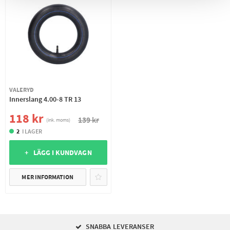
VALERYD
Innerslang 4.00-8 TR 13
118 kr
139 kr
(ink. moms)
2
I LAGER
+ LÄGG I KUNDVAGN
MER INFORMATION
SNABBA LEVERANSER