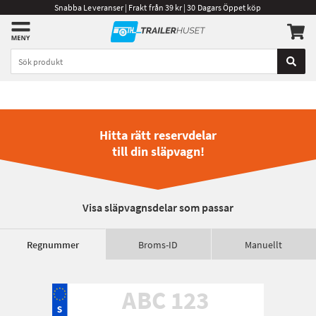
Snabba Leveranser | Frakt från 39 kr | 30 Dagars Öppet köp
Hitta rätt reservdelar
till din släpvagn!
Visa släpvagnsdelar som passar
Regnummer
Broms-ID
Manuellt