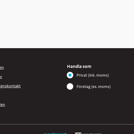
Handla som
en
Privat (ink. moms)
ar
agnskontakt
Företag (ex. moms)
den