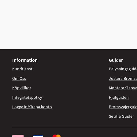
Information
Guider
Kundtjänst
Belysningsguid
Om Oss
Justera Broms
Köpvillkor
Montera Släpv
Integritetspolicy
Hjulguiden
Logga in/Skapa konto
Bromsvajergui
Se alla Guider