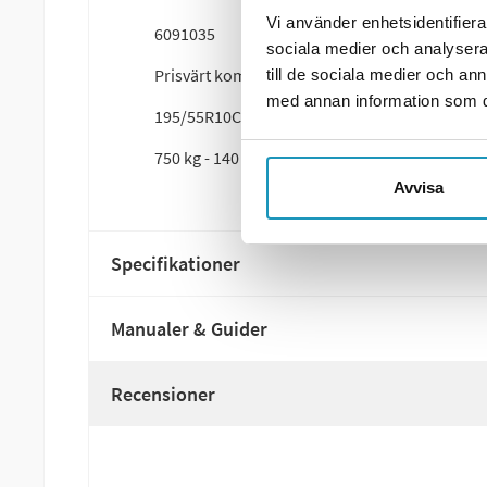
Vi använder enhetsidentifierar
6091035
sociala medier och analysera 
Prisvärt komplett hjul från Valeryd.
till de sociala medier och a
med annan information som du 
195/55R10C 98/96N Linglong R701 Offset 0 5/6
750 kg - 140 km/h
Avvisa
Specifikationer
Manualer & Guider
Recensioner