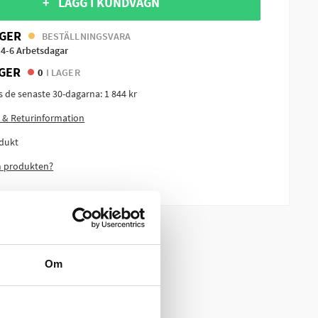
+ LÄGG I KUNDVAGN
GER
BESTÄLLNINGSVARA
 4-6 Arbetsdagar
GER
0
I LAGER
is de senaste 30-dagarna:
1 844 kr
 & Returinformation
dukt
m produkten?
Om