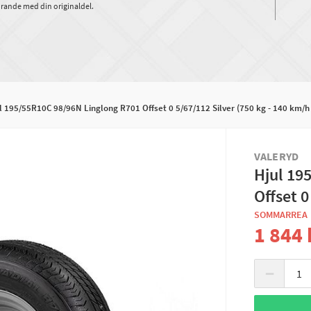
rande med din originaldel.
l 195/55R10C 98/96N Linglong R701 Offset 0 5/67/112 Silver (750 kg - 140 km/h
VALERYD
Hjul 19
Offset 0
SOMMARREA
1 844 
−