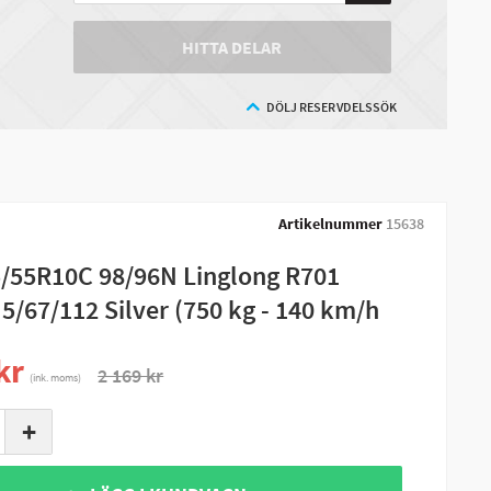
HITTA DELAR
DÖLJ RESERVDELSSÖK
Artikelnummer
15638
5/55R10C 98/96N Linglong R701
 5/67/112 Silver (750 kg - 140 km/h
kr
2 169 kr
(ink. moms)
+