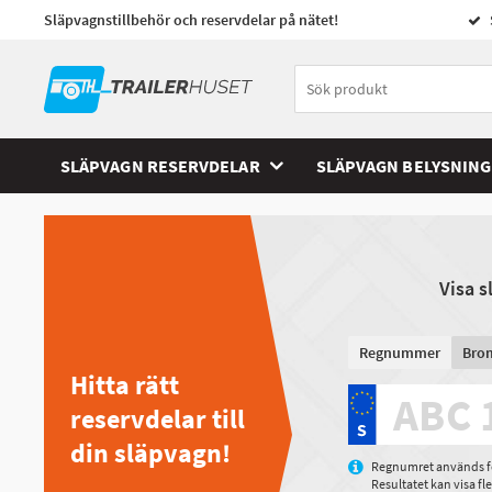
Släpvagnstillbehör och reservdelar på nätet!
SLÄPVAGN RESERVDELAR
SLÄPVAGN BELYSNING
Visa 
Regnummer
Bro
Hitta rätt
reservdelar till
din släpvagn!
Regnumret används för
Resultatet kan visa f