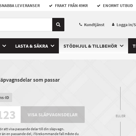
SNABBA LEVERANSER
FRAKT FRÅN 49KR
ENORMT UTBUD
Kundtjänst
Logga in/
LASTA & SÄKRA
STÖDHJUL & TILLBEHÖR
T
släpvagnsdelar som passar
ms-ID
VISA SLÄPVAGNSDELAR
ELLER
 att visa passande delar till din släpvagn.
ler än en passande del, i förekommande fall måste du