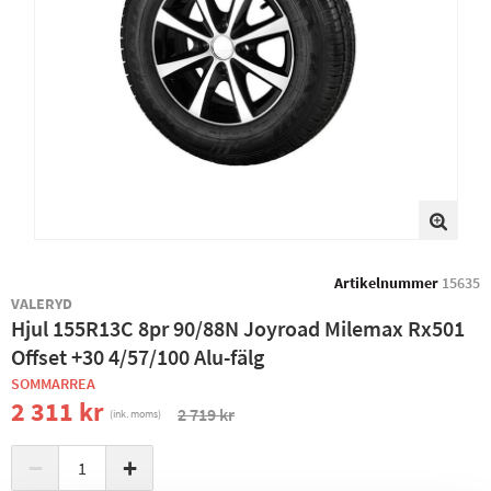
Artikelnummer
15635
VALERYD
Hjul 155R13C 8pr 90/88N Joyroad Milemax Rx501
Offset +30 4/57/100 Alu-fälg
SOMMARREA
2 311 kr
2 719 kr
(ink. moms)
−
+