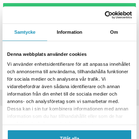
+ LÄGG I KUNDVAGN
ONLINELAGER
BESTÄLLNINGSVARA
Skickas inom 4-6 Arbetsdagar
Samtycke
Information
Om
BUTIKSLAGER
0
I LAGER
Lägsta pris de senaste 30-dagarna:
2 311 kr
Denna webbplats använder cookies
Leverans- & Returinformation
Vi använder enhetsidentifierare för att anpassa innehållet
Spara produkt
och annonserna till användarna, tillhandahålla funktioner
för sociala medier och analysera vår trafik. Vi
Frågor om produkten?
vidarebefordrar även sådana identifierare och annan
information från din enhet till de sociala medier och
Produktinformation
annons- och analysföretag som vi samarbetar med.
Dessa kan i sin tur kombinera informationen med annan
information som du har tillhandahållit eller som de har
6091039
samlat in när du har använt deras tjänster.
Prisvärt komplett hjul från Valeryd.
155R13C 8pr 90/88N Joyroad Milemax Rx501 Offset +30 4/57/100 Alu-
Tillåt alla