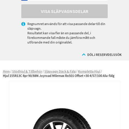
VISA SLÄPVAGNSDELAR
Regnumret används för att visa passande delar till din
släpvagn.
Resultatet kan visa fler än en passande del, i
förekommande fall måste du jämföra mått och
utförande med din originaldel.
DÖLJ RESERVDELSSÖK
Hem
Stödhjul & Tillbehör
Släpvagn Däck & Fälg
Kompletta Hjul
Hjul 155R13C 8pr 90/88N Joyroad Milemax Rx501 Offset +30 4/57/100 Alu-fälg