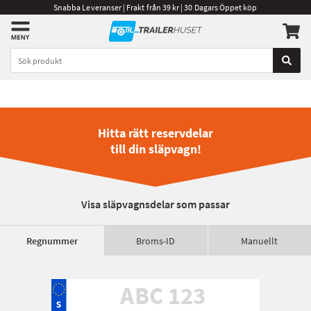
Snabba Leveranser | Frakt från 39 kr | 30 Dagars Öppet köp
Hitta rätt reservdelar
till din släpvagn!
Visa släpvagnsdelar som passar
Regnummer
Broms-ID
Manuellt