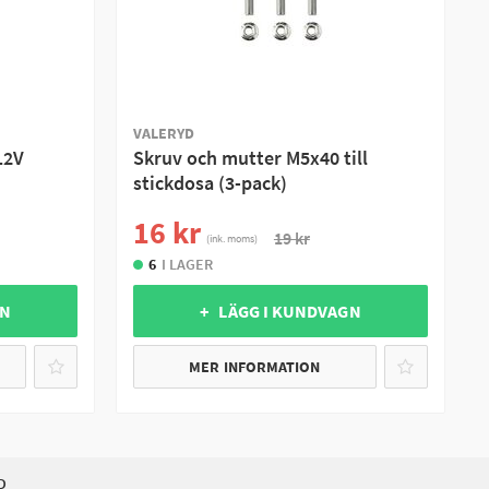
VALERYD
12V
Skruv och mutter M5x40 till
stickdosa (3-pack)
16 kr
19 kr
(ink. moms)
6
I LAGER
GN
+ LÄGG I KUNDVAGN
MER INFORMATION
D