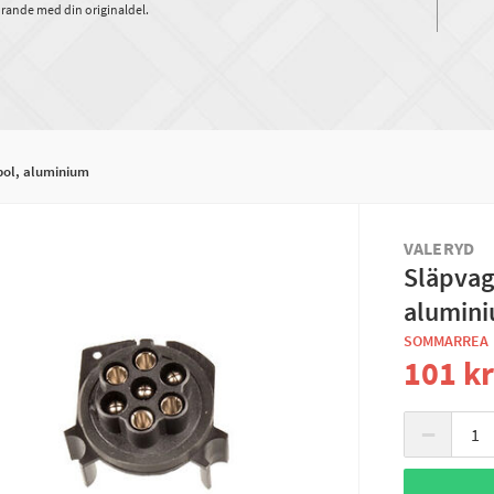
rande med din originaldel.
pol, aluminium
VALERYD
Släpvag
alumin
SOMMARREA
101 k
−