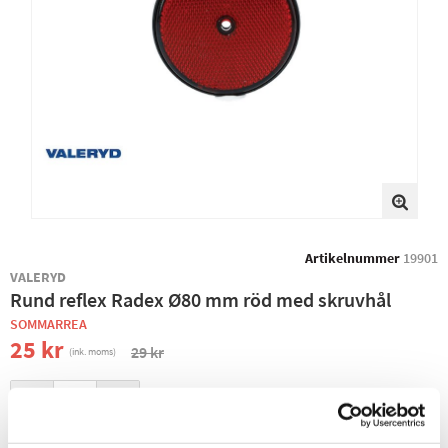
Artikelnummer
19901
VALERYD
Rund reflex Radex Ø80 mm röd med skruvhål
SOMMARREA
25 kr
29 kr
(ink. moms)
−
+