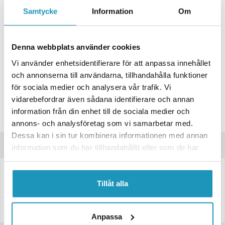
+ LÄGG I KUNDVAGN
Samtycke
Information
Om
ONLINELAGER
BESTÄLLNINGSVARA
Skickas inom 4-6 Arbetsdagar
Denna webbplats använder cookies
BUTIKSLAGER
0
I LAGER
Vi använder enhetsidentifierare för att anpassa innehållet
Lägsta pris de senaste 30-dagarna:
25 kr
och annonserna till användarna, tillhandahålla funktioner
Leverans- & Returinformation
för sociala medier och analysera vår trafik. Vi
vidarebefordrar även sådana identifierare och annan
Spara produkt
information från din enhet till de sociala medier och
Frågor om produkten?
annons- och analysföretag som vi samarbetar med.
Dessa kan i sin tur kombinera informationen med annan
Produktinformation
information som du har tillhandahållit eller som de har
samlat in när du har använt deras tjänster.
Rund reflex Radex – röd, Ø80 mm, med skruvhål (5,3 mm)
Tillåt alla
Specifikationer
Anpassa