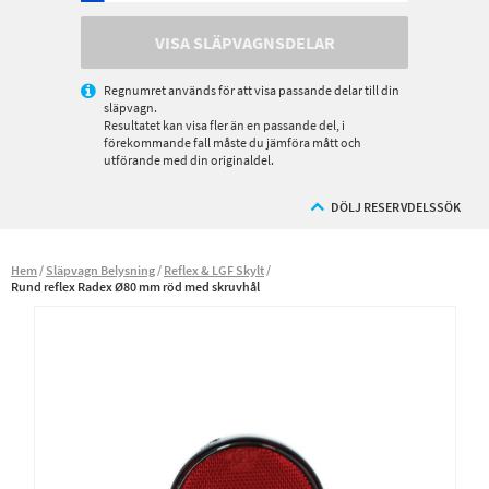
VISA SLÄPVAGNSDELAR
Regnumret används för att visa passande delar till din
släpvagn.
Resultatet kan visa fler än en passande del, i
förekommande fall måste du jämföra mått och
utförande med din originaldel.
DÖLJ RESERVDELSSÖK
Hem
Släpvagn Belysning
Reflex & LGF Skylt
Rund reflex Radex Ø80 mm röd med skruvhål