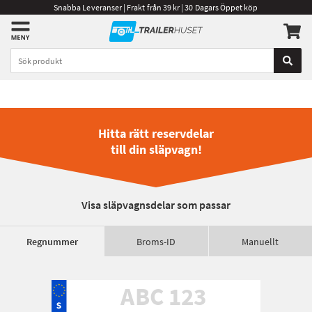
Snabba Leveranser | Frakt från 39 kr | 30 Dagars Öppet köp
Hitta rätt reservdelar
till din släpvagn!
Visa släpvagnsdelar som passar
Regnummer
Broms-ID
Manuellt