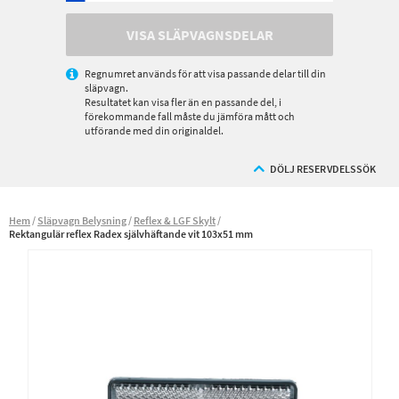
VISA SLÄPVAGNSDELAR
Regnumret används för att visa passande delar till din
släpvagn.
Resultatet kan visa fler än en passande del, i
förekommande fall måste du jämföra mått och
utförande med din originaldel.
DÖLJ RESERVDELSSÖK
Hem
Släpvagn Belysning
Reflex & LGF Skylt
Rektangulär reflex Radex självhäftande vit 103x51 mm