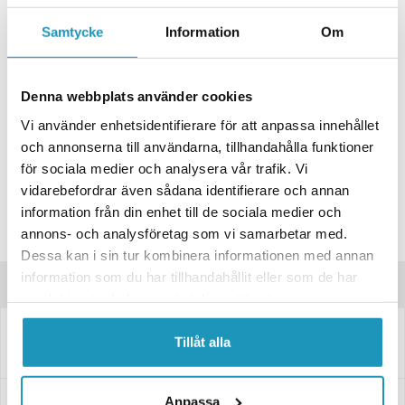
+ LÄGG I KUNDVAGN
Samtycke
Information
Om
ONLINELAGER
BESTÄLLNINGSVARA
Skickas inom 4-6 Arbetsdagar
Denna webbplats använder cookies
BUTIKSLAGER
0
I LAGER
Vi använder enhetsidentifierare för att anpassa innehållet
Lägsta pris de senaste 30-dagarna:
25 kr
och annonserna till användarna, tillhandahålla funktioner
för sociala medier och analysera vår trafik. Vi
Leverans- & Returinformation
vidarebefordrar även sådana identifierare och annan
Spara produkt
information från din enhet till de sociala medier och
annons- och analysföretag som vi samarbetar med.
Frågor om produkten?
Dessa kan i sin tur kombinera informationen med annan
information som du har tillhandahållit eller som de har
Produktinformation
samlat in när du har använt deras tjänster.
Tillåt alla
Rektangulär reflex Radex – självhäftande, vit, 103×51 mm
Specifikationer
Anpassa