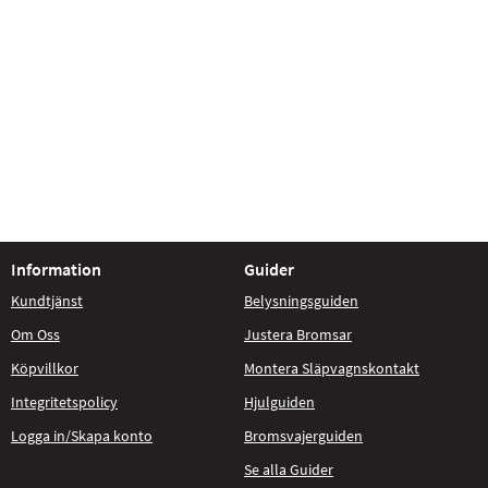
Information
Guider
Kundtjänst
Belysningsguiden
Om Oss
Justera Bromsar
Köpvillkor
Montera Släpvagnskontakt
Integritetspolicy
Hjulguiden
Logga in/Skapa konto
Bromsvajerguiden
Se alla Guider