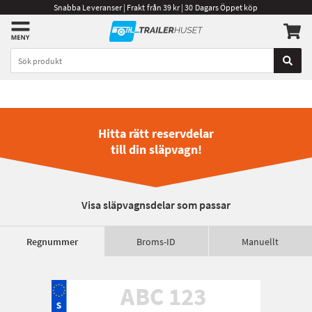
Snabba Leveranser | Frakt från 39 kr | 30 Dagars Öppet köp
Hitta rätt reservdelar
till din släpvagn!
Visa släpvagnsdelar som passar
Regnummer
Broms-ID
Manuellt