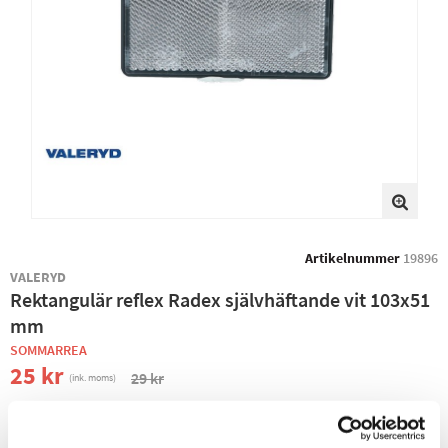
Artikelnummer
19896
VALERYD
Rektangulär reflex Radex självhäftande vit 103x51
mm
SOMMARREA
25 kr
29 kr
(ink. moms)
−
+