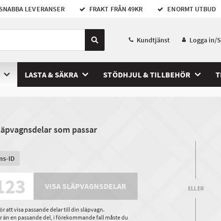
SNABBA LEVERANSER
FRAKT FRÅN 49KR
ENORMT UTBUD
Kundtjänst
Logga in/
LASTA & SÄKRA
STÖDHJUL & TILLBEHÖR
T
släpvagnsdelar som passar
ms-ID
VISA SLÄPVAGNSDELAR
ELLER
 att visa passande delar till din släpvagn.
ler än en passande del, i förekommande fall måste du