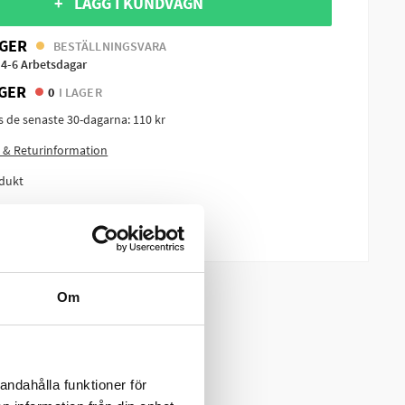
+ LÄGG I KUNDVAGN
GER
BESTÄLLNINGSVARA
 4-6 Arbetsdagar
GER
0
I LAGER
is de senaste 30-dagarna:
110 kr
 & Returinformation
dukt
m produkten?
Om
andahålla funktioner för