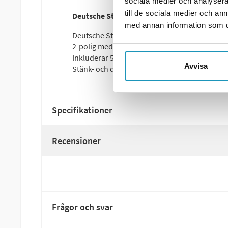
sociala medier och analysera 
till de sociala medier och a
Deutsche Stecker plugg med 2×0.75 mm², i
med annan information som du 
Deutsche Stecker plugg (DT-kontakt)
2-polig med kabelarea 2×0.75 mm²
Inkluderar 500 mm kabel
Avvisa
Stänk- och dammtät – IP67
Specifikationer
Recensioner
Frågor och svar