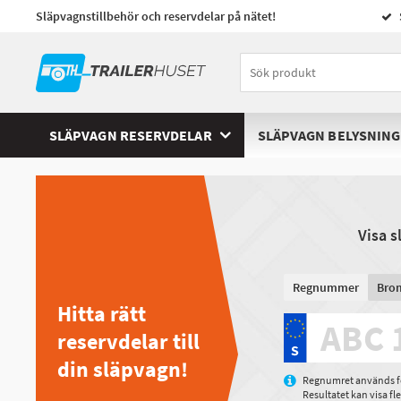
Släpvagnstillbehör och reservdelar på nätet!
SLÄPVAGN RESERVDELAR
SLÄPVAGN BELYSNING
Visa 
Regnummer
Bro
Hitta rätt
reservdelar till
din släpvagn!
Regnumret används för
Resultatet kan visa f