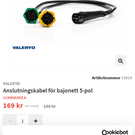
Artikelnummer
19814
VALERYD
Anslutningskabel för bajonett 5-pol
SOMMARREA
169 kr
199 kr
(ink. moms)
−
+