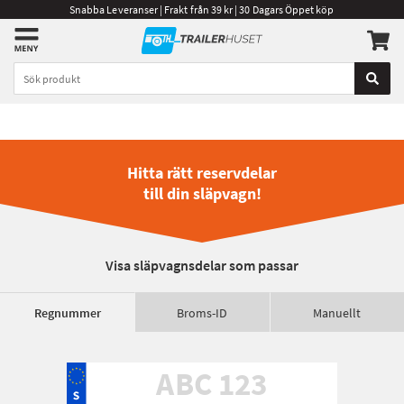
Snabba Leveranser | Frakt från 39 kr | 30 Dagars Öppet köp
Hitta rätt reservdelar
till din släpvagn!
Visa släpvagnsdelar som passar
Regnummer
Broms-ID
Manuellt