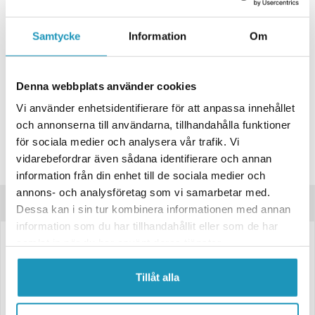
+ LÄGG I KUNDVAGN
Samtycke
Information
Om
ONLINELAGER
BESTÄLLNINGSVARA
Skickas inom 4-6 Arbetsdagar
BUTIKSLAGER
0
I LAGER
Denna webbplats använder cookies
Lägsta pris de senaste 30-dagarna:
169 kr
Vi använder enhetsidentifierare för att anpassa innehållet
Leverans- & Returinformation
och annonserna till användarna, tillhandahålla funktioner
för sociala medier och analysera vår trafik. Vi
Spara produkt
vidarebefordrar även sådana identifierare och annan
Frågor om produkten?
information från din enhet till de sociala medier och
annons- och analysföretag som vi samarbetar med.
Produktinformation
Dessa kan i sin tur kombinera informationen med annan
information som du har tillhandahållit eller som de har
samlat in när du har använt deras tjänster.
Anslutningskabel för bajonett 5-pol
5-polig anslutning
Tillåt alla
Kompatibel med 12V/24V-system.
Möjliggör även montering av två bakljus på samma sida av släpvagnen.