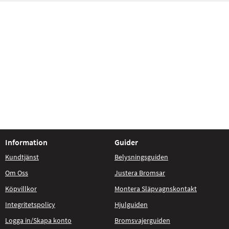
Information
Guider
Kundtjänst
Belysningsguiden
Om Oss
Justera Bromsar
Köpvillkor
Montera Släpvagnskontakt
Integritetspolicy
Hjulguiden
Logga in/Skapa konto
Bromsvajerguiden