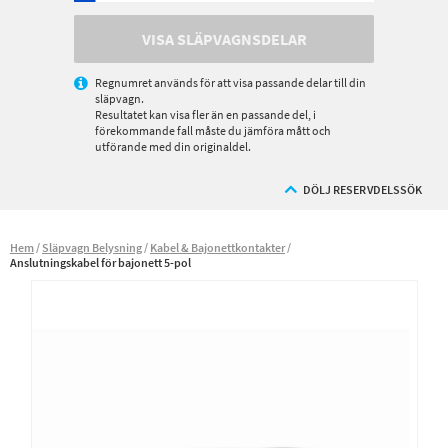
VISA SLÄPVAGNSDELAR
Regnumret används för att visa passande delar till din
släpvagn.
Resultatet kan visa fler än en passande del, i
förekommande fall måste du jämföra mått och
utförande med din originaldel.
DÖLJ RESERVDELSSÖK
Hem
Släpvagn Belysning
Kabel & Bajonettkontakter
Anslutningskabel för bajonett 5-pol