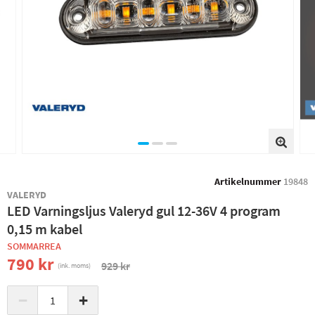
Artikelnummer
19848
VALERYD
LED Varningsljus Valeryd gul 12-36V 4 program
0,15 m kabel
SOMMARREA
790 kr
929 kr
(ink. moms)
−
+