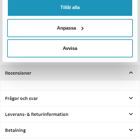
Egenskaper:
Tillåt alla
4 belysningsprogram: enkel, dubbel, trippel blixt
6 högeffektiva Pc_Amber LED-lampor för hög synlighet i alla
väderförhållanden
Anpassa
Slagtåligt lamphus och polykarbonatlins för lång hållbarhet
Blixtfrekvens: 2 Hz
Lämplig för transport, vägarbete och nödsituationer
Avvisa
Driftspänning: 12–36V
Kabellängd: 0,15 meter
Recensioner
Frågor och svar
Leverans- & Returinformation
Betalning