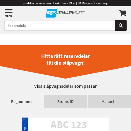
Snabba Leveranser | Frakt från 39 kr | 30 Dagars Öppet köp
Hitta rätt reservdelar
till din släpvagn!
Visa släpvagnsdelar som passar
Regnummer
Broms-ID
Manuellt