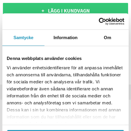
+ LÄGG I KUNDVAGN
ONLINELAGER
BESTÄLLNINGSVARA
Skickas inom 4-6 Arbetsdagar
Samtycke
Information
Om
BUTIKSLAGER
0
I LAGER
Lägsta pris de senaste 30-dagarna:
790 kr
Leverans- & Returinformation
Denna webbplats använder cookies
Spara produkt
Vi använder enhetsidentifierare för att anpassa innehållet
och annonserna till användarna, tillhandahålla funktioner
Frågor om produkten?
för sociala medier och analysera vår trafik. Vi
vidarebefordrar även sådana identifierare och annan
Produktinformation
information från din enhet till de sociala medier och
annons- och analysföretag som vi samarbetar med.
Dessa kan i sin tur kombinera informationen med annan
LED Varningsljus Valeryd Gul – 12–36V, 4 program, 0,15 m kabel
information som du har tillhandahållit eller som de har
Effektivt och mångsidigt LED-varningsljus med fyra belysningsprogram,
samlat in när du har använt deras tjänster.
perfekt för användning inom transport, vägunderhåll och assistans.