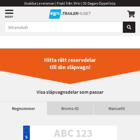
Snabba Leveranser | Frakt från 39 kr | 30 Dagars Öppet köp
Hitta rätt reservdelar
till din släpvagn!
Visa släpvagnsdelar som passar
Regnummer
Broms-ID
Manuellt