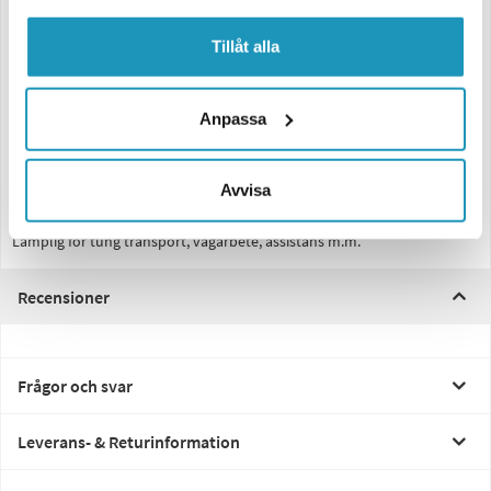
Egenskaper:
Tillåt alla
6 belysningsprogram
Utrustad med 6 högpresterande OSRAM LED-lampor
Dubbelt linssystem för fokuserat och riktat ljus
Synlig i alla väderförhållanden, dag som natt
Anpassa
Oöverträffad ljusstyrka och signalstyrka
Certifierade och anpassningsbara ljusblixtar
Två synkroniseringsgrupper för koordinerade ljussignaler
Avvisa
Slagtåligt material och polykarbonatlampskärm – tålig mot skador och
fukt
Lämplig för tung transport, vägarbete, assistans m.m.
Recensioner
Frågor och svar
Leverans- & Returinformation