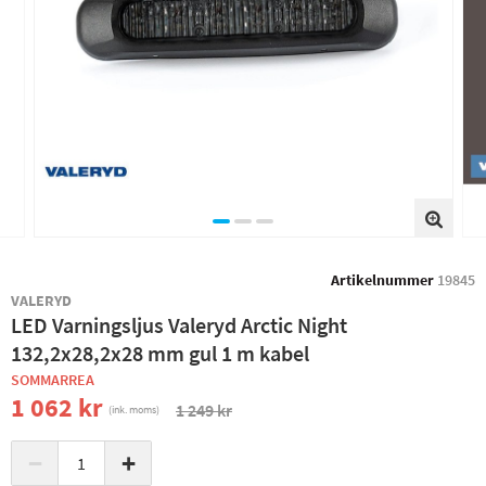
Artikelnummer
19845
VALERYD
LED Varningsljus Valeryd Arctic Night
132,2x28,2x28 mm gul 1 m kabel
SOMMARREA
1 062 kr
1 249 kr
(ink. moms)
−
+