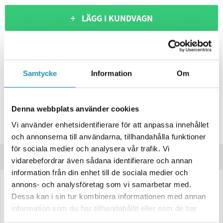
+ LÄGG I KUNDVAGN
ONLINELAGER
BESTÄLLNINGSVARA
Skickas inom 4-6 Arbetsdagar
BUTIKSLAGER
0
I LAGER
Samtycke
Information
Om
Lägsta pris de senaste 30-dagarna:
1 062 kr
Leverans- & Returinformation
Denna webbplats använder cookies
Spara produkt
Vi använder enhetsidentifierare för att anpassa innehållet
Frågor om produkten?
och annonserna till användarna, tillhandahålla funktioner
för sociala medier och analysera vår trafik. Vi
Produktinformation
vidarebefordrar även sådana identifierare och annan
information från din enhet till de sociala medier och
annons- och analysföretag som vi samarbetar med.
LED Varningsljus Valeryd Arctic Night Gul – 132,2×28,2×28 mm, 1 m
Dessa kan i sin tur kombinera informationen med annan
kabel
information som du har tillhandahållit eller som de har
Avancerat LED-varningsljus med sex programmerbara ljuslägen.
samlat in när du har använt deras tjänster.