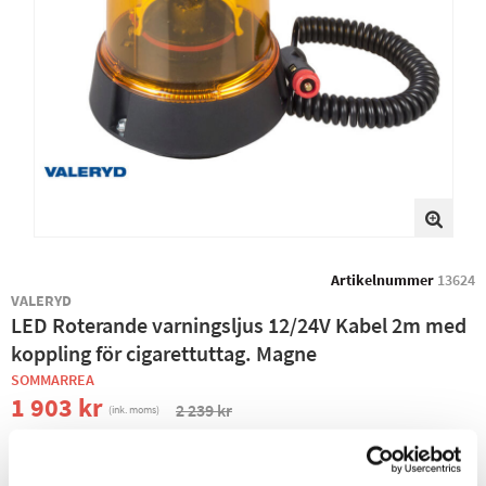
Artikelnummer
13624
VALERYD
LED Roterande varningsljus 12/24V Kabel 2m med
koppling för cigarettuttag. Magne
SOMMARREA
1 903 kr
2 239 kr
(ink. moms)
−
+