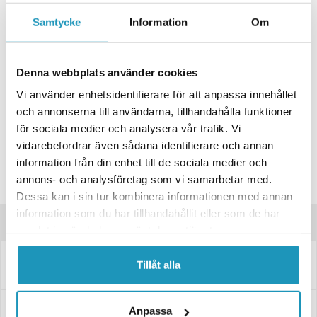
Samtycke
Information
Om
+ LÄGG I KUNDVAGN
ONLINELAGER
BESTÄLLNINGSVARA
Skickas inom 4-6 Arbetsdagar
Denna webbplats använder cookies
BUTIKSLAGER
0
I LAGER
Vi använder enhetsidentifierare för att anpassa innehållet
och annonserna till användarna, tillhandahålla funktioner
Lägsta pris de senaste 30-dagarna:
1 903 kr
för sociala medier och analysera vår trafik. Vi
Leverans- & Returinformation
vidarebefordrar även sådana identifierare och annan
information från din enhet till de sociala medier och
Spara produkt
annons- och analysföretag som vi samarbetar med.
Frågor om produkten?
Dessa kan i sin tur kombinera informationen med annan
information som du har tillhandahållit eller som de har
Produktinformation
samlat in när du har använt deras tjänster.
LED Roterande varningsljus 12/24V Kabel 2m med koppling för
Tillåt alla
cigarettuttag. Magne. E9 10RTA1/B1 4059
Specifikationer
Anpassa