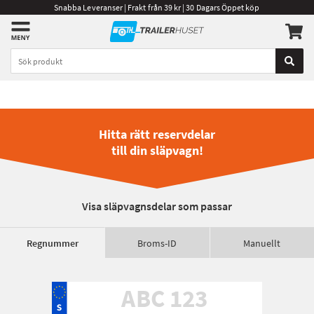
Snabba Leveranser | Frakt från 39 kr | 30 Dagars Öppet köp
Hitta rätt reservdelar
till din släpvagn!
Visa släpvagnsdelar som passar
Regnummer
Broms-ID
Manuellt