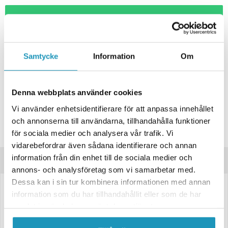
+ LÄGG I KUNDVAGN
ONLINELAGER
BESTÄLLNINGSVARA
Skickas inom 4-6 Arbetsdagar
Samtycke
Information
Om
BUTIKSLAGER
0
I LAGER
Lägsta pris de senaste 30-dagarna:
169 kr
Denna webbplats använder cookies
Leverans- & Returinformation
Vi använder enhetsidentifierare för att anpassa innehållet
Spara produkt
och annonserna till användarna, tillhandahålla funktioner
för sociala medier och analysera vår trafik. Vi
Frågor om produkten?
vidarebefordrar även sådana identifierare och annan
information från din enhet till de sociala medier och
Produktinformation
annons- och analysföretag som vi samarbetar med.
Dessa kan i sin tur kombinera informationen med annan
3170032
information som du har tillhandahållit eller som de har
samlat in när du har använt deras tjänster.
Prisvärd vit LED Sidomarkeringslykta från Valeryd.
Ø80x118x29mm