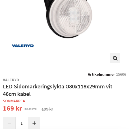
Artikelnummer
15606
VALERYD
LED Sidomarkeringslykta O80x118x29mm vit
46cm kabel
SOMMARREA
169 kr
199 kr
(ink. moms)
−
+