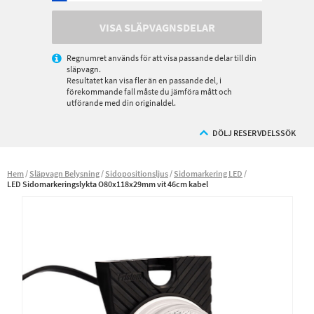
VISA SLÄPVAGNSDELAR
Regnumret används för att visa passande delar till din
släpvagn.
Resultatet kan visa fler än en passande del, i
förekommande fall måste du jämföra mått och
utförande med din originaldel.
DÖLJ RESERVDELSSÖK
Hem
Släpvagn Belysning
Sidopositionsljus
Sidomarkering LED
LED Sidomarkeringslykta O80x118x29mm vit 46cm kabel