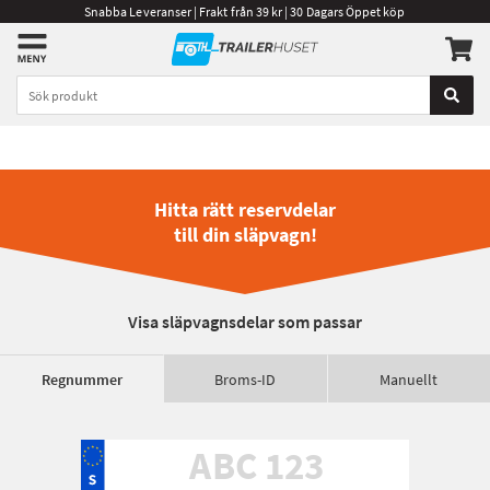
Snabba Leveranser | Frakt från 39 kr | 30 Dagars Öppet köp
Hitta rätt reservdelar
till din släpvagn!
Visa släpvagnsdelar som passar
Regnummer
Broms-ID
Manuellt