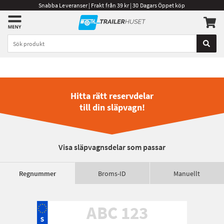
Snabba Leveranser | Frakt från 39 kr | 30 Dagars Öppet köp
Hitta rätt reservdelar
till din släpvagn!
Visa släpvagnsdelar som passar
Regnummer
Broms-ID
Manuellt