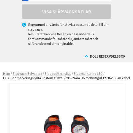
VISA SLÄPVAGNSDELAR
Regnumret används för att visa passande delar till din
släpvagn.
Resultatet kan visa fler än en passande del, i
förekommande fall måste du jämföra mått och
utförande med din originaldel.
DÖLJ RESERVDELSSÖK
Hem
Släpvagn Belysning
Sidopositionsljus
Sidomarkering LED
LED Sidomarkeringslykta Fristom 190x138xO52mm Hö röd/vit/gul 12-36V. 0.5m kabel