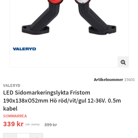
Artikelnummer
15601
VALERYD
LED Sidomarkeringslykta Fristom
190x138xO52mm Hö röd/vit/gul 12-36V. 0.5m
kabel
SOMMARREA
339 kr
399 kr
(ink. moms)