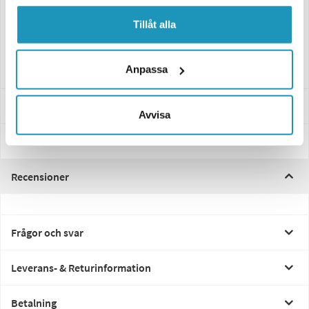
Höger röd/vit/gul 12-36V.
Tillåt alla
190x138xO52mm
0.5m kabel
Anpassa
Specifikationer
Avvisa
Manualer & Guider
Recensioner
Frågor och svar
Leverans- & Returinformation
Betalning