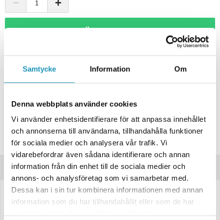
−
+
+ LÄGG I KUNDVAGN
ONLINELAGER
BESTÄLLNINGSVARA
Skickas inom 4-6 Arbetsdagar
Samtycke
Information
Om
BUTIKSLAGER
0
I LAGER
Lägsta pris de senaste 30-dagarna:
339 kr
Denna webbplats använder cookies
Leverans- & Returinformation
Vi använder enhetsidentifierare för att anpassa innehållet
Spara produkt
och annonserna till användarna, tillhandahålla funktioner
Frågor om produkten?
för sociala medier och analysera vår trafik. Vi
vidarebefordrar även sådana identifierare och annan
information från din enhet till de sociala medier och
Produktinformation
annons- och analysföretag som vi samarbetar med.
Dessa kan i sin tur kombinera informationen med annan
3172038
information som du har tillhandahållit eller som de har
samlat in när du har använt deras tjänster.
Prisvärd LED Sidomarkeringslykta från Valeryd.