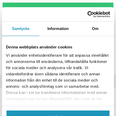
+ LÄGG I KUNDVAGN
ONLINELAGER
BESTÄLLNINGSVARA
Skickas inom 4-6 Arbetsdagar
Samtycke
Information
Om
BUTIKSLAGER
0
I LAGER
Lägsta pris de senaste 30-dagarna:
212 kr
Denna webbplats använder cookies
Leverans- & Returinformation
Vi använder enhetsidentifierare för att anpassa innehållet
Spara produkt
och annonserna till användarna, tillhandahålla funktioner
för sociala medier och analysera vår trafik. Vi
Frågor om produkten?
vidarebefordrar även sådana identifierare och annan
information från din enhet till de sociala medier och
Produktinformation
annons- och analysföretag som vi samarbetar med.
Dessa kan i sin tur kombinera informationen med annan
3172025
information som du har tillhandahållit eller som de har
samlat in när du har använt deras tjänster.
Prisvärd Vit LED Sidomarkeringslykta från Valeryd.
126x51x26mm 12-36V.