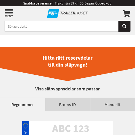
Snabba Leveranser | Frakt från 39 kr | 30 Dagars Öppet köp
Hitta rätt reservdelar
till din släpvagn!
Visa släpvagnsdelar som passar
Regnummer
Broms-ID
Manuellt