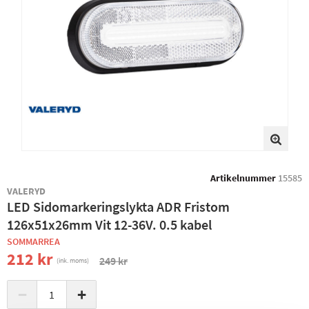
Artikelnummer
15585
VALERYD
LED Sidomarkeringslykta ADR Fristom
126x51x26mm Vit 12-36V. 0.5 kabel
SOMMARREA
212 kr
249 kr
(ink. moms)
−
+