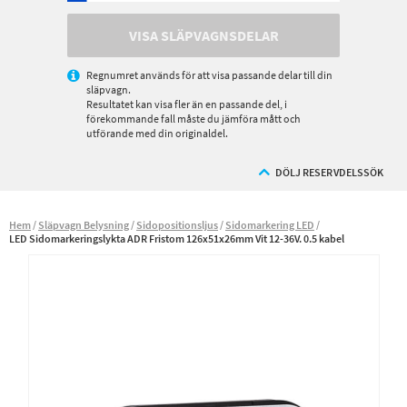
VISA SLÄPVAGNSDELAR
Regnumret används för att visa passande delar till din
släpvagn.
Resultatet kan visa fler än en passande del, i
förekommande fall måste du jämföra mått och
utförande med din originaldel.
DÖLJ RESERVDELSSÖK
Hem
Släpvagn Belysning
Sidopositionsljus
Sidomarkering LED
LED Sidomarkeringslykta ADR Fristom 126x51x26mm Vit 12-36V. 0.5 kabel