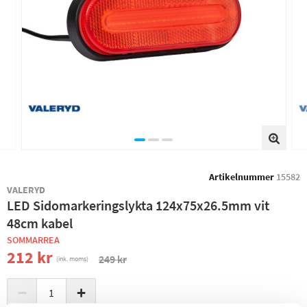
Artikelnummer
15582
VALERYD
LED Sidomarkeringslykta 124x75x26.5mm vit
48cm kabel
SOMMARREA
212 kr
249 kr
(ink. moms)
−
+