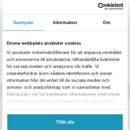
+ LÄGG I KUNDVAGN
Samtycke
Information
Om
ONLINELAGER
BESTÄLLNINGSVARA
Skickas inom 4-6 Arbetsdagar
BUTIKSLAGER
0
I LAGER
Denna webbplats använder cookies
Lägsta pris de senaste 30-dagarna:
186 kr
Vi använder enhetsidentifierare för att anpassa innehållet
Leverans- & Returinformation
och annonserna till användarna, tillhandahålla funktioner
för sociala medier och analysera vår trafik. Vi
Spara produkt
vidarebefordrar även sådana identifierare och annan
Frågor om produkten?
information från din enhet till de sociala medier och
annons- och analysföretag som vi samarbetar med.
Produktinformation
Dessa kan i sin tur kombinera informationen med annan
information som du har tillhandahållit eller som de har
samlat in när du har använt deras tjänster.
LED Sidomarkeringsljus från Valeryd – 110×30,5×18 mm, grönt
Utrustat med 15 cm kabel för enkel installation.
Tillåt alla