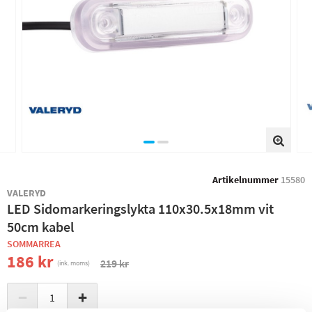
Artikelnummer
15580
VALERYD
LED Sidomarkeringslykta 110x30.5x18mm vit
50cm kabel
SOMMARREA
186 kr
219 kr
(ink. moms)
−
+