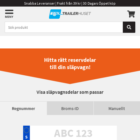
Snabba Leveranser | Frakt från 39 kr | 30 Dagars Öppet köp
Hitta rätt reservdelar
till din släpvagn!
Visa släpvagnsdelar som passar
Regnummer
Broms-ID
Manuellt