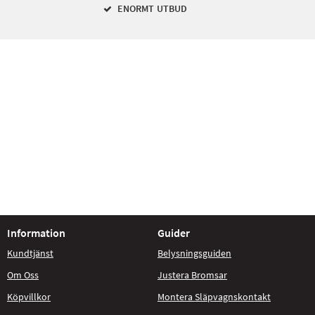
ENORMT UTBUD
Information
Guider
Kundtjänst
Belysningsguiden
Om Oss
Justera Bromsar
Köpvillkor
Montera Släpvagnskontakt