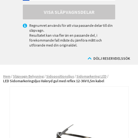
VISA SLÄPVAGNSDELAR
Regnumret används för att visa passande delar till din
släpvagn.
Resultatet kan visa fler än en passande del, i
förekommande fall måste du jämföra mått och
utförande med din originaldel.
DÖLJ RESERVDELSSÖK
Hem
Släpvagn Belysning
Sidopositionsljus
Sidomarkering LED
LED Sidomarkeringsljus Valeryd gul med reflex 12-36V 0,5m kabel