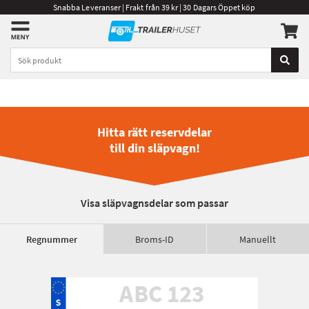
Snabba Leveranser | Frakt från 39 kr | 30 Dagars Öppet köp
Hitta rätt reservdelar
till din släpvagn!
Visa släpvagnsdelar som passar
Regnummer
Broms-ID
Manuellt