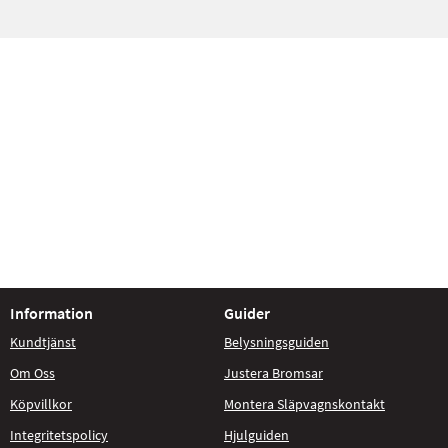
Information
Guider
Kundtjänst
Belysningsguiden
Om Oss
Justera Bromsar
Köpvillkor
Montera Släpvagnskontakt
Integritetspolicy
Hjulguiden