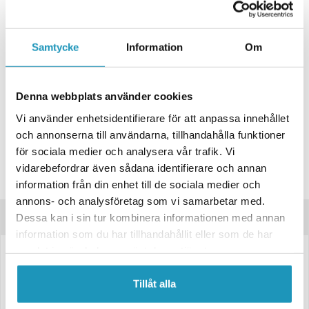
+ LÄGG I KUNDVAGN
Samtycke
Information
Om
ONLINELAGER
BESTÄLLNINGSVARA
Skickas inom 4-6 Arbetsdagar
BUTIKSLAGER
0
I LAGER
Denna webbplats använder cookies
Lägsta pris de senaste 30-dagarna:
178 kr
Vi använder enhetsidentifierare för att anpassa innehållet
och annonserna till användarna, tillhandahålla funktioner
Leverans- & Returinformation
för sociala medier och analysera vår trafik. Vi
Spara produkt
vidarebefordrar även sådana identifierare och annan
Frågor om produkten?
information från din enhet till de sociala medier och
annons- och analysföretag som vi samarbetar med.
Produktinformation
Dessa kan i sin tur kombinera informationen med annan
information som du har tillhandahållit eller som de har
samlat in när du har använt deras tjänster.
LED Sidomarkeringsljus från Valeryd – Gult med reflex
Tillåt alla
Passar fordon med elsystem mellan 12 och 36 volt.
Den medföljande kabeln på 0,5 meter gör installationen enkel.