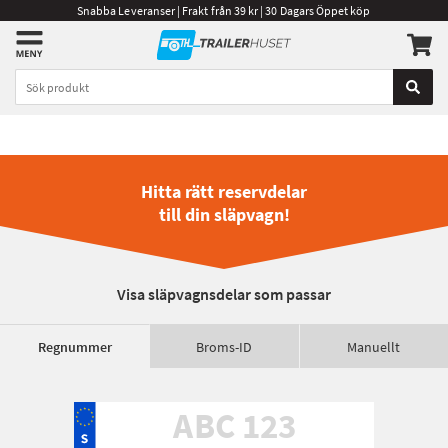
Snabba Leveranser | Frakt från 39 kr | 30 Dagars Öppet köp
Hitta rätt reservdelar
till din släpvagn!
Visa släpvagnsdelar som passar
Regnummer
Broms-ID
Manuellt