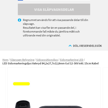
VISA SLÄPVAGNSDELAR
Regnumret används för att visa passande delar till din
släpvagn.
Resultatet kan visa fler än en passande del, i
förekommande fall måste du jämföra mått och
utförande med din originaldel.
DÖLJ RESERVDELSSÖK
Hem
Släpvagn Belysning
Sidopositionsljus
Sidomarkering LED
LED Sidomarkeringsljus Valeryd 84,2x27,7x12,8mm Gul 12-36V inkl. 15cm Kabel