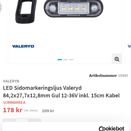
Artikelnummer
19945
VALERYD
LED Sidomarkeringsljus Valeryd
84,2x27,7x12,8mm Gul 12-36V inkl. 15cm Kabel
SOMMARREA
178 kr
209 kr
(ink. moms)
−
+