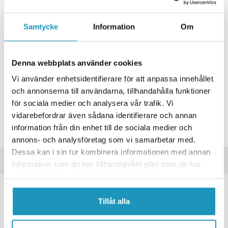
+ LÄGG I KUNDVAGN
Samtycke
Information
Om
ONLINELAGER
BESTÄLLNINGSVARA
Skickas inom 4-6 Arbetsdagar
Denna webbplats använder cookies
BUTIKSLAGER
0
I LAGER
Vi använder enhetsidentifierare för att anpassa innehållet
Lägsta pris de senaste 30-dagarna:
178 kr
och annonserna till användarna, tillhandahålla funktioner
Leverans- & Returinformation
för sociala medier och analysera vår trafik. Vi
vidarebefordrar även sådana identifierare och annan
Spara produkt
information från din enhet till de sociala medier och
Frågor om produkten?
annons- och analysföretag som vi samarbetar med.
Dessa kan i sin tur kombinera informationen med annan
Produktinformation
information som du har tillhandahållit eller som de har
samlat in när du har använt deras tjänster.
LED Sidomarkeringsljus Valeryd – Gul, 12–36V
Tillåt alla
Levereras med 15 cm kabel.