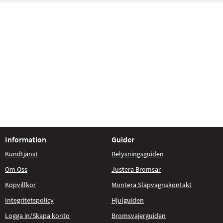
Information
Guider
Kundtjänst
Belysningsguiden
Om Oss
Justera Bromsar
Köpvillkor
Montera Släpvagnskontakt
Integritetspolicy
Hjulguiden
Logga in/Skapa konto
Bromsvajerguiden