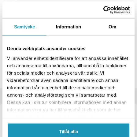
+ LÄGG I KUNDVAGN
ONLINELAGER
BESTÄLLNINGSVARA
Samtycke
Information
Om
Skickas inom 4-6 Arbetsdagar
BUTIKSLAGER
0
I LAGER
Denna webbplats använder cookies
Lägsta pris de senaste 30-dagarna:
186 kr
Vi använder enhetsidentifierare för att anpassa innehållet
Leverans- & Returinformation
och annonserna till användarna, tillhandahålla funktioner
Spara produkt
för sociala medier och analysera vår trafik. Vi
vidarebefordrar även sådana identifierare och annan
Frågor om produkten?
information från din enhet till de sociala medier och
annons- och analysföretag som vi samarbetar med.
Produktinformation
Dessa kan i sin tur kombinera informationen med annan
information som du har tillhandahållit eller som de har
LED Positionsljus Valeryd Arctic Night – Vit
är ett energieffektivt och
samlat in när du har använt deras tjänster.
hållbart vitt positionsljus för 12–36V-system.
Tillåt alla
Levereras med
0,15 m kabel.