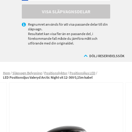
VISA SLÄPVAGNSDELAR
Regnumret används för att visa passande delar till din
släpvagn.
Resultatet kan visa fler än en passande del, i
förekommande fall måste du jämföra mått och
utförande med din originaldel.
DÖLJ RESERVDELSSÖK
Hem
Släpvagn Belysning
Positionslyktor
Positionsljus LED
LED Positionsljus Valeryd Arctic Night vit 12-36V 0,15m kabel