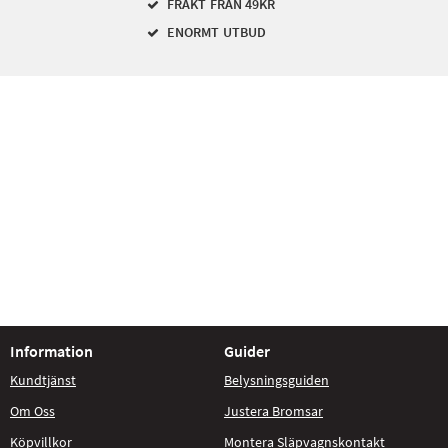
FRAKT FRÅN 49KR
ENORMT UTBUD
Information
Guider
Kundtjänst
Belysningsguiden
Om Oss
Justera Bromsar
Köpvillkor
Montera Släpvagnskontakt