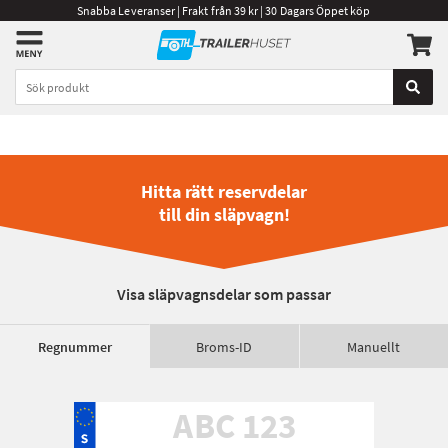
Snabba Leveranser | Frakt från 39 kr | 30 Dagars Öppet köp
Hitta rätt reservdelar
till din släpvagn!
Visa släpvagnsdelar som passar
Regnummer
Broms-ID
Manuellt