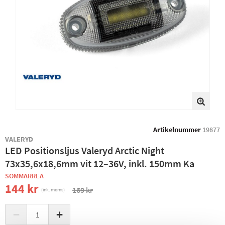
Artikelnummer
19877
VALERYD
LED Positionsljus Valeryd Arctic Night
73x35,6x18,6mm vit 12–36V, inkl. 150mm Ka
SOMMARREA
144 kr
169 kr
(ink. moms)
−
+