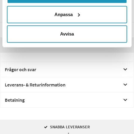
Godkänd för både vertikal och horisontell montering
, vilket ger
flexibilitet för placering på olika fordon.
Anpassa
Specifikationer
Avvisa
Recensioner
Frågor och svar
Leverans- & Returinformation
Betalning
SNABBA LEVERANSER