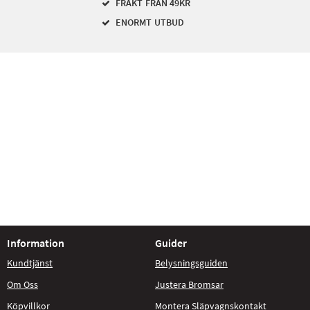
FRAKT FRÅN 49KR
ENORMT UTBUD
Information
Guider
Kundtjänst
Belysningsguiden
Om Oss
Justera Bromsar
Köpvillkor
Montera Släpvagnskontakt