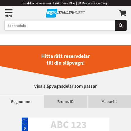
Snabba Leveranser | Frakt från 39 kr | 30 Dagars Öppet köp
Hitta rätt reservdelar
till din släpvagn!
Visa släpvagnsdelar som passar
Regnummer
Broms-ID
Manuellt