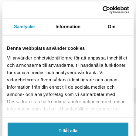
+ LÄGG I KUNDVAGN
ONLINELAGER
BESTÄLLNINGSVARA
Samtycke
Information
Om
Skickas inom 4-6 Arbetsdagar
BUTIKSLAGER
0
I LAGER
Denna webbplats använder cookies
Lägsta pris de senaste 30-dagarna:
144 kr
Vi använder enhetsidentifierare för att anpassa innehållet
Leverans- & Returinformation
och annonserna till användarna, tillhandahålla funktioner
Spara produkt
för sociala medier och analysera vår trafik. Vi
vidarebefordrar även sådana identifierare och annan
Frågor om produkten?
information från din enhet till de sociala medier och
annons- och analysföretag som vi samarbetar med.
Produktinformation
Dessa kan i sin tur kombinera informationen med annan
information som du har tillhandahållit eller som de har
LED-positionsljus Valeryd Arctic Night
i vitt – en stilren och kompakt
samlat in när du har använt deras tjänster.
ljuskälla med måtten 73 x 35,6 x 18,6 mm.
Tillåt alla
Kompatibel med
12–36V
och levereras med
150 mm kabel.