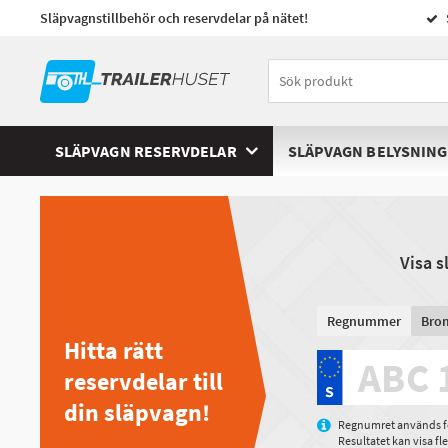
Släpvagnstillbehör och reservdelar på nätet!
SLÄPVAGN RESERVDELAR
SLÄPVAGN BELYSNING
Visa 
Regnummer
Bro
Hitta rätt
reservdelar till
din släpvagn!
Regnumret används för
Resultatet kan visa f