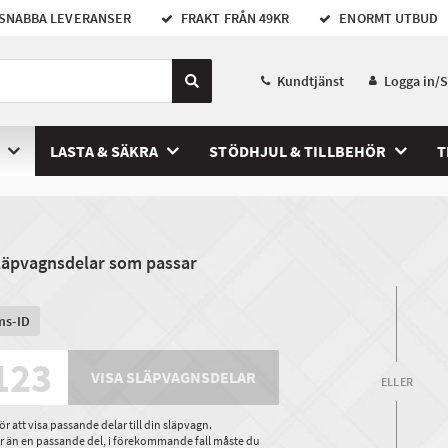
SNABBA LEVERANSER
FRAKT FRÅN 49KR
ENORMT UTBUD
Kundtjänst
Logga in/
LASTA & SÄKRA
STÖDHJUL & TILLBEHÖR
T
släpvagnsdelar som passar
ms-ID
VISA SLÄPVAGNSDELAR
ELLER
 att visa passande delar till din släpvagn.
ler än en passande del, i förekommande fall måste du