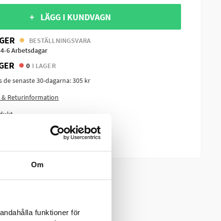
+ LÄGG I KUNDVAGN
GER
BESTÄLLNINGSVARA
 4-6 Arbetsdagar
GER
0
I LAGER
is de senaste 30-dagarna:
305 kr
 & Returinformation
dukt
m produkten?
Om
andahålla funktioner för