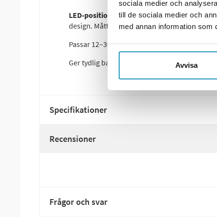
sociala medier och analysera 
LED-positionsljus Valeryd Arctic Night
i rött
till de sociala medier och a
design. Mått: 120,4 x 15,7 mm.
med annan information som du 
Passar 12–36V DC-system och levereras med
1
Ger tydlig bakre markering med starkt ljus.
Avvisa
Specifikationer
Recensioner
Frågor och svar