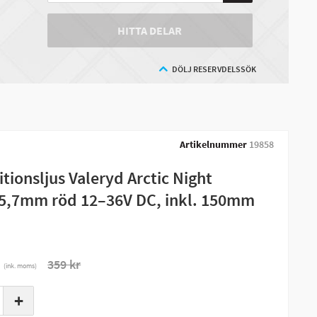
HITTA DELAR
DÖLJ RESERVDELSSÖK
Artikelnummer
19858
tionsljus Valeryd Arctic Night
5,7mm röd 12–36V DC, inkl. 150mm
r
359 kr
(ink. moms)
+