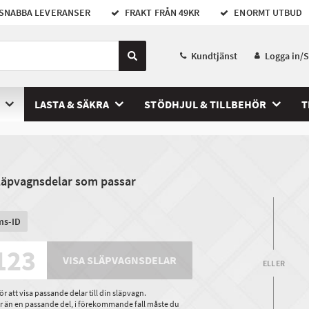
SNABBA LEVERANSER
FRAKT FRÅN 49KR
ENORMT UTBUD
Kundtjänst
Logga in/
LASTA & SÄKRA
STÖDHJUL & TILLBEHÖR
T
släpvagnsdelar som passar
ms-ID
VISA SLÄPVAGNSDELAR
ELLER
 att visa passande delar till din släpvagn.
ler än en passande del, i förekommande fall måste du