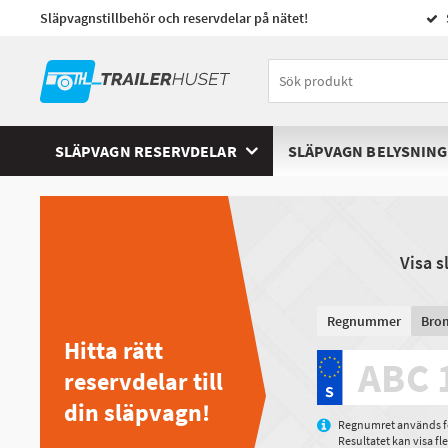
Släpvagnstillbehör och reservdelar på nätet!
SLÄPVAGN RESERVDELAR
SLÄPVAGN BELYSNING
Visa 
Regnummer
Bro
Hitta rätt
reservdelar till
din släpvagn!
Regnumret används för
Resultatet kan visa f