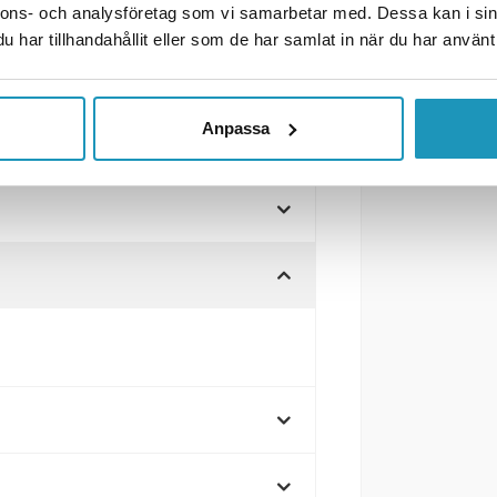
nnons- och analysföretag som vi samarbetar med. Dessa kan i sin
med blå hållare
har tillhandahållit eller som de har samlat in när du har använt 
ilitet och en distinkt look.
nabb och säker installation.
Anpassa