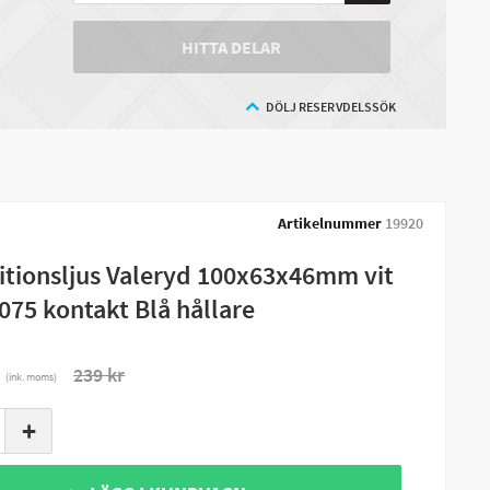
HITTA DELAR
DÖLJ RESERVDELSSÖK
Artikelnummer
19920
itionsljus Valeryd 100x63x46mm vit
075 kontakt Blå hållare
r
239 kr
(ink. moms)
+