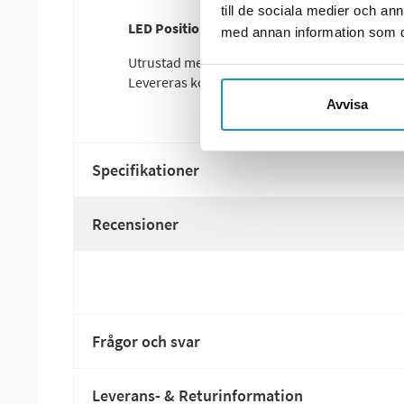
till de sociala medier och a
LED Positionsljus Valeryd 100x63x46mm vit 
med annan information som du 
Utrustad med en
blå hållare
som ger extra stab
Levereras komplett med
QS075-kontakt
för s
Avvisa
Specifikationer
Recensioner
Frågor och svar
Leverans- & Returinformation