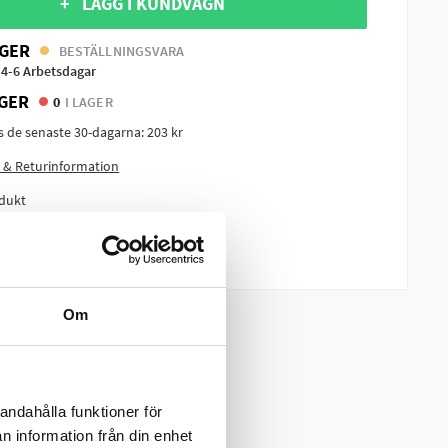
+ LÄGG I KUNDVAGN
GER
BESTÄLLNINGSVARA
 4-6 Arbetsdagar
GER
0
I LAGER
is de senaste 30-dagarna:
203 kr
 & Returinformation
dukt
m produkten?
Om
andahålla funktioner för
n information från din enhet