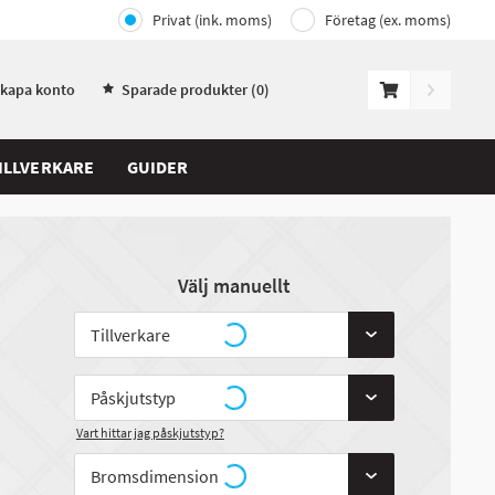
Privat (ink. moms)
Företag (ex. moms)
Skapa konto
Sparade produkter (
0
)
ILLVERKARE
GUIDER
Välj manuellt
Vart hittar jag påskjutstyp?