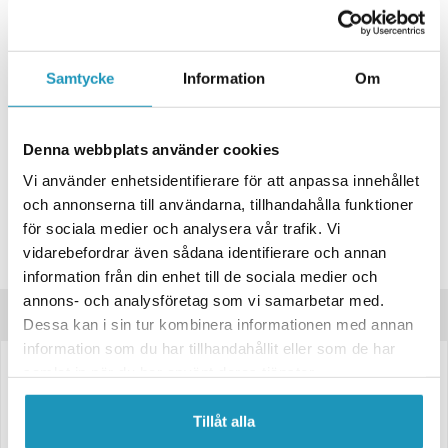
+ LÄGG I KUNDVAGN
ONLINELAGER
Samtycke
Information
Om
BESTÄLLNINGSVARA
Skickas inom 4-6 Arbetsdagar
BUTIKSLAGER
0
I LAGER
Denna webbplats använder cookies
Lägsta pris de senaste 30-dagarna:
280 kr
Vi använder enhetsidentifierare för att anpassa innehållet
Leverans- & Returinformation
och annonserna till användarna, tillhandahålla funktioner
för sociala medier och analysera vår trafik. Vi
Spara produkt
vidarebefordrar även sådana identifierare och annan
Frågor om produkten?
information från din enhet till de sociala medier och
annons- och analysföretag som vi samarbetar med.
Produktinformation
Dessa kan i sin tur kombinera informationen med annan
information som du har tillhandahållit eller som de har
samlat in när du har använt deras tjänster.
LED-positionsljus med reflex Ajba – Röd, 12/24 V, 103×45×30 mm
Utrustad med 3 lysdioder och kompatibel med både 12V och 24V
Tillåt alla
system. Levereras med 0,3 meter kabel för enkel montering.