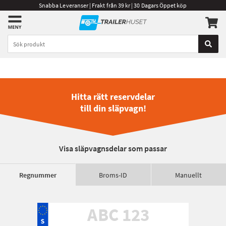
Snabba Leveranser | Frakt från 39 kr | 30 Dagars Öppet köp
Hitta rätt reservdelar
till din släpvagn!
Visa släpvagnsdelar som passar
Regnummer
Broms-ID
Manuellt