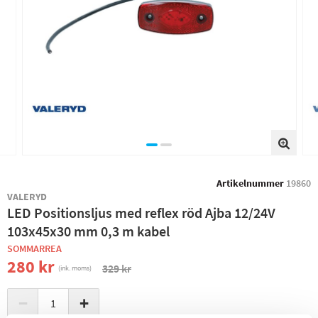
Artikelnummer
19860
VALERYD
LED Positionsljus med reflex röd Ajba 12/24V
103x45x30 mm 0,3 m kabel
SOMMARREA
280 kr
329 kr
(ink. moms)
−
+