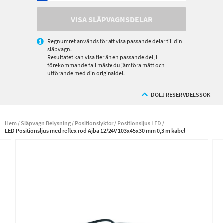
VISA SLÄPVAGNSDELAR
Regnumret används för att visa passande delar till din
släpvagn.
Resultatet kan visa fler än en passande del, i
förekommande fall måste du jämföra mått och
utförande med din originaldel.
DÖLJ RESERVDELSSÖK
Hem
Släpvagn Belysning
Positionslyktor
Positionsljus LED
LED Positionsljus med reflex röd Ajba 12/24V 103x45x30 mm 0,3 m kabel