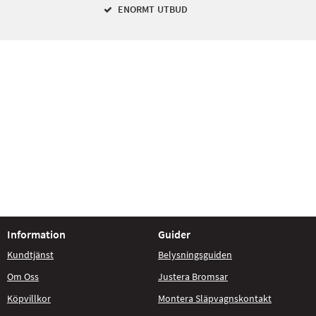
ENORMT UTBUD
Information
Guider
Kundtjänst
Belysningsguiden
Om Oss
Justera Bromsar
Köpvillkor
Montera Släpvagnskontakt