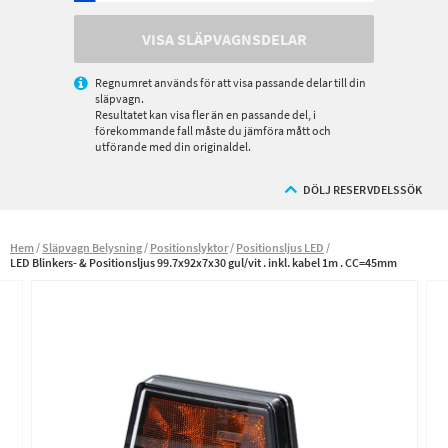
VISA SLÄPVAGNSDELAR
Regnumret används för att visa passande delar till din
släpvagn.
Resultatet kan visa fler än en passande del, i
förekommande fall måste du jämföra mått och
utförande med din originaldel.
DÖLJ RESERVDELSSÖK
Hem
Släpvagn Belysning
Positionslyktor
Positionsljus LED
LED Blinkers- & Positionsljus 99.7x92x7x30 gul/vit . inkl. kabel 1m . CC=45mm