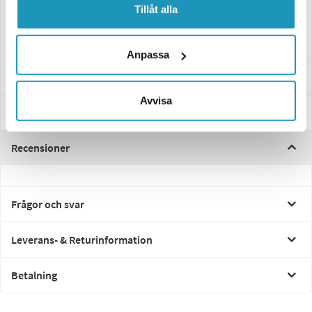
CC=45m
Tillåt alla
2xM5 skruvanslutning
Anpassa
Specifikationer
Avvisa
Manualer & Guider
Recensioner
Frågor och svar
Leverans- & Returinformation
Betalning