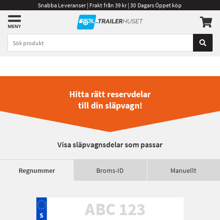
Snabba Leveranser | Frakt från 39 kr | 30 Dagars Öppet köp
Hitta rätt reservdelar
till din släpvagn!
Visa släpvagnsdelar som passar
Regnummer
Broms-ID
Manuellt