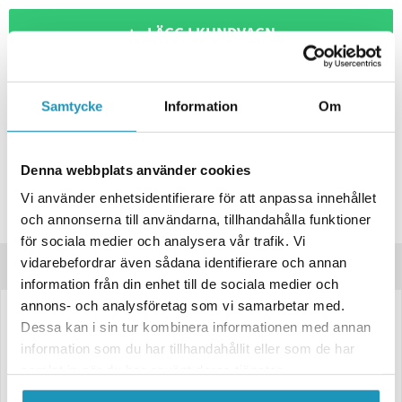
+ LÄGG I KUNDVAGN
ONLINELAGER
2
I LAGER
Skickas Omgående
BUTIKSLAGER
0
I LAGER
Samtycke
Information
Om
Lägsta pris de senaste 30-dagarna:
441 kr
Leverans- & Returinformation
Denna webbplats använder cookies
Spara produkt
Vi använder enhetsidentifierare för att anpassa innehållet
och annonserna till användarna, tillhandahålla funktioner
Frågor om produkten?
för sociala medier och analysera vår trafik. Vi
vidarebefordrar även sådana identifierare och annan
Produktinformation
information från din enhet till de sociala medier och
annons- och analysföretag som vi samarbetar med.
LED Blinkers- & Positionsljus från Valeryd
Dessa kan i sin tur kombinera informationen med annan
information som du har tillhandahållit eller som de har
99,7x92,7x30
samlat in när du har använt deras tjänster.
Inkl kabel 1m, gul/vit