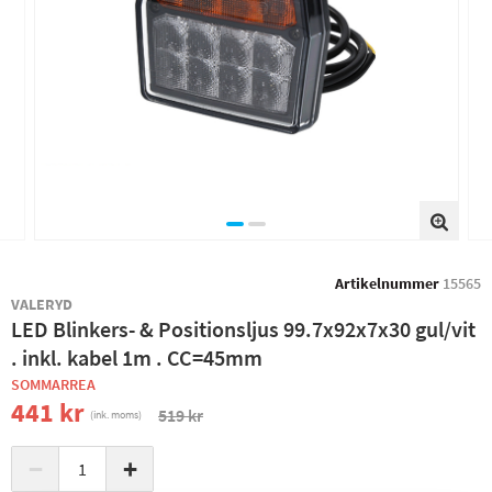
Artikelnummer
15565
VALERYD
LED Blinkers- & Positionsljus 99.7x92x7x30 gul/vit
. inkl. kabel 1m . CC=45mm
SOMMARREA
441 kr
519 kr
(ink. moms)
−
+