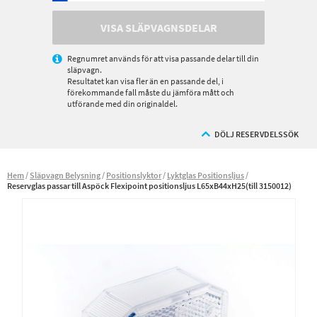
VISA SLÄPVAGNSDELAR
Regnumret används för att visa passande delar till din
släpvagn.
Resultatet kan visa fler än en passande del, i
förekommande fall måste du jämföra mått och
utförande med din originaldel.
DÖLJ RESERVDELSSÖK
Hem
Släpvagn Belysning
Positionslyktor
Lyktglas Positionsljus
Reservglas passar till Aspöck Flexipoint positionsljus L65xB44xH25(till 3150012)