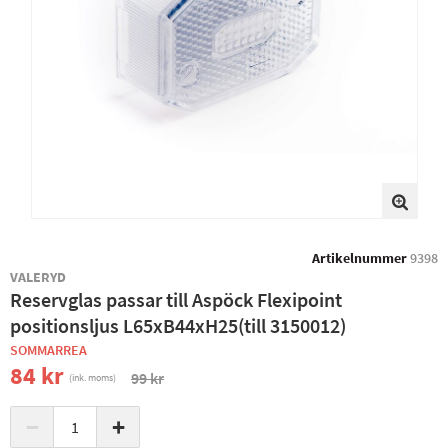
Artikelnummer
9398
VALERYD
Reservglas passar till Aspöck Flexipoint
positionsljus L65xB44xH25(till 3150012)
SOMMARREA
84 kr
99 kr
(ink. moms)
−
+