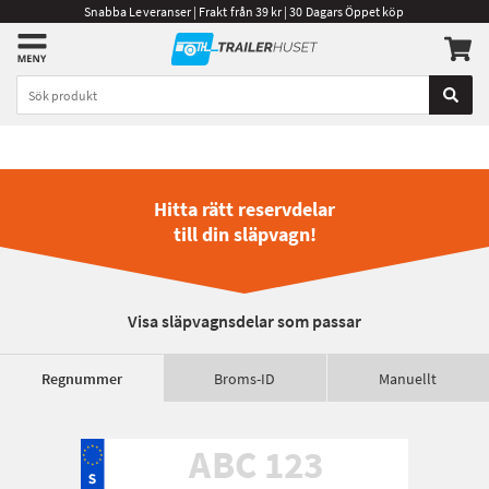
Snabba Leveranser | Frakt från 39 kr | 30 Dagars Öppet köp
Hitta rätt reservdelar
till din släpvagn!
Visa släpvagnsdelar som passar
Regnummer
Broms-ID
Manuellt