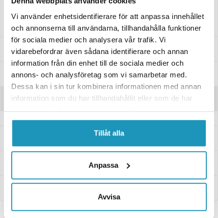
Denna webbplats använder cookies
positionsljus L65xB44xH25(till 3150012)
Vi använder enhetsidentifierare för att anpassa innehållet
Endast glas ej baklampa.
och annonserna till användarna, tillhandahålla funktioner
för sociala medier och analysera vår trafik. Vi
Specifikationer
vidarebefordrar även sådana identifierare och annan
information från din enhet till de sociala medier och
Manualer & Guider
annons- och analysföretag som vi samarbetar med.
Dessa kan i sin tur kombinera informationen med annan
information som du har tillhandahållit eller som de har
Recensioner
samlat in när du har använt deras tjänster.
Tillåt alla
Frågor och svar
Leverans- & Returinformation
Anpassa
Betalning
Avvisa