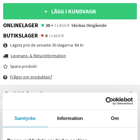
+ LÄGG I KUNDVAGN
ONLINELAGER
20 +
I LAGER
Skickas Omgående
BUTIKSLAGER
0
I LAGER
Lägsta pris de senaste 30-dagarna:
84 kr
Leverans- & Returinformation
Spara produkt
Frågor om produkten?
Produktinformation
3130007
Samtycke
Information
Om
Reservglas passar till Aspöck Flexipoint positionsljus 65x44x25 (till
3150012)
Aspöck Reservglas till släpvagn, utförande: passar till Aspöck Flexipoint