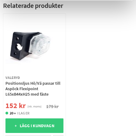
Relaterade produkter
VALERYD
Positionsljus Hö/Vä passar till
Aspöck Flexipoint
L65xB44xH25 med fäste
152 kr
179 kr
(ink. moms)
20 +
I LAGER
+ LÄGG I KUNDVAGN