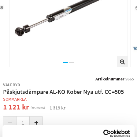
Artikelnummer
9665
VALERYD
Påskjutsdämpare AL-KO Kober Nya utf. CC=505
SOMMARREA
1 121 kr
1 319 kr
(ink. moms)
−
+