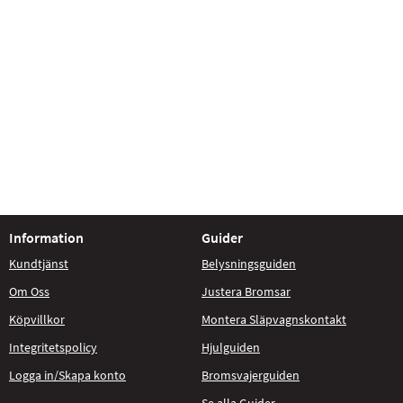
Information
Guider
Kundtjänst
Belysningsguiden
Om Oss
Justera Bromsar
Köpvillkor
Montera Släpvagnskontakt
Integritetspolicy
Hjulguiden
Logga in/Skapa konto
Bromsvajerguiden