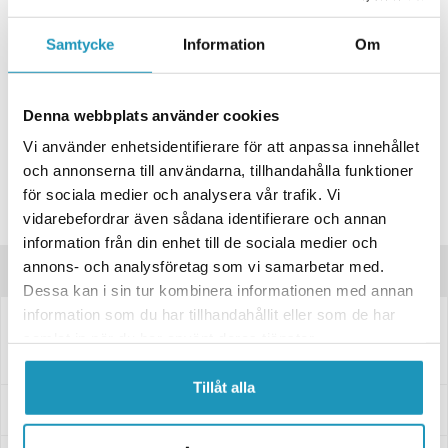
+ LÄGG I KUNDVAGN
Samtycke
Information
Om
ONLINELAGER
4
I LAGER
Skickas Omgående
BUTIKSLAGER
0
I LAGER
Denna webbplats använder cookies
Lägsta pris de senaste 30-dagarna:
1 121 kr
Vi använder enhetsidentifierare för att anpassa innehållet
Leverans- & Returinformation
och annonserna till användarna, tillhandahålla funktioner
Spara produkt
för sociala medier och analysera vår trafik. Vi
vidarebefordrar även sådana identifierare och annan
Frågor om produkten?
information från din enhet till de sociala medier och
annons- och analysföretag som vi samarbetar med.
Produktinformation
Dessa kan i sin tur kombinera informationen med annan
information som du har tillhandahållit eller som de har
4020109
samlat in när du har använt deras tjänster.
Påskjutsdämpare AL-KO Kober Nya utf. CC=505
Påskjutsdämpare till släpvagn, utförande: AL-KO Kober Nya utf. CC=505
Tillåt alla
Specifikationer