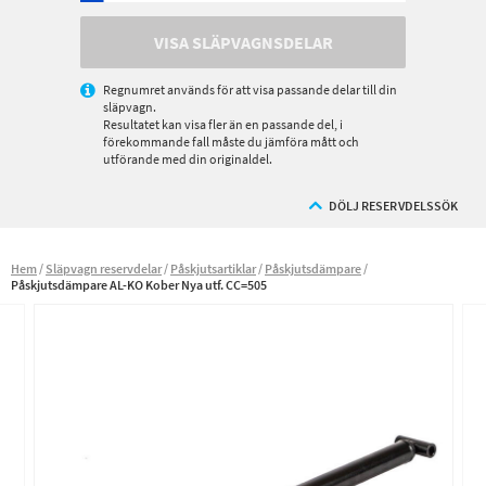
VISA SLÄPVAGNSDELAR
Regnumret används för att visa passande delar till din
släpvagn.
Resultatet kan visa fler än en passande del, i
förekommande fall måste du jämföra mått och
utförande med din originaldel.
DÖLJ RESERVDELSSÖK
Hem
Släpvagn reservdelar
Påskjutsartiklar
Påskjutsdämpare
Påskjutsdämpare AL-KO Kober Nya utf. CC=505