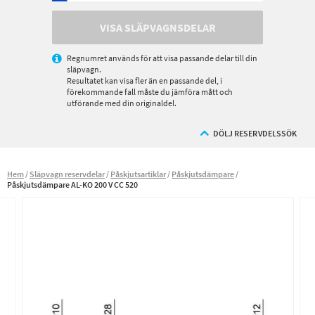
VISA SLÄPVAGNSDELAR
Regnumret används för att visa passande delar till din
släpvagn.
Resultatet kan visa fler än en passande del, i
förekommande fall måste du jämföra mått och
utförande med din originaldel.
DÖLJ RESERVDELSSÖK
Hem
Släpvagn reservdelar
Påskjutsartiklar
Påskjutsdämpare
Påskjutsdämpare AL-KO 200 V CC 520