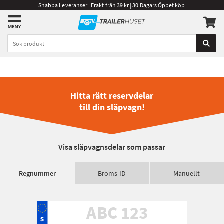
Snabba Leveranser | Frakt från 39 kr | 30 Dagars Öppet köp
Hitta rätt reservdelar
till din släpvagn!
Visa släpvagnsdelar som passar
Regnummer
Broms-ID
Manuellt