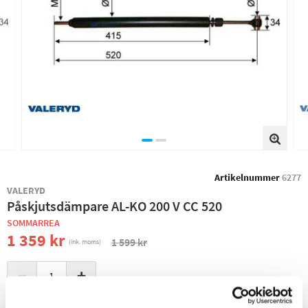
Artikelnummer
6277
VALERYD
Påskjutsdämpare AL-KO 200 V CC 520
SOMMARREA
1 359 kr
1 599 kr
(ink. moms)
−
+