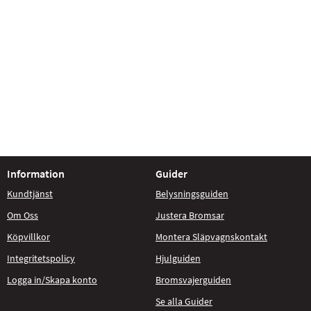
Information
Guider
Kundtjänst
Belysningsguiden
Om Oss
Justera Bromsar
Köpvillkor
Montera Släpvagnskontakt
Integritetspolicy
Hjulguiden
Logga in/Skapa konto
Bromsvajerguiden
Se alla Guider