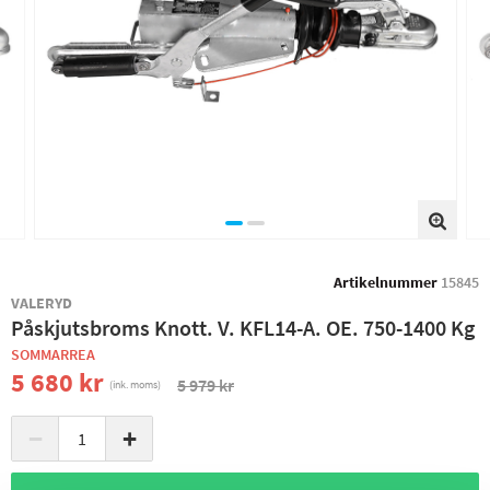
Artikelnummer
15845
VALERYD
Påskjutsbroms Knott. V. KFL14-A. OE. 750-1400 Kg
SOMMARREA
5 680 kr
5 979 kr
(ink. moms)
−
+