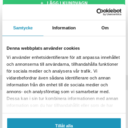
+ LÄGG I KUNDVAGN
ONLINELAGER
BESTÄLLNINGSVARA
Skickas inom 4-6 Arbetsdagar
Samtycke
Information
Om
BUTIKSLAGER
0
I LAGER
Lägsta pris de senaste 30-dagarna:
5 680 kr
Denna webbplats använder cookies
Leverans- & Returinformation
Vi använder enhetsidentifierare för att anpassa innehållet
Spara produkt
och annonserna till användarna, tillhandahålla funktioner
Frågor om produkten?
för sociala medier och analysera vår trafik. Vi
vidarebefordrar även sådana identifierare och annan
Produktinformation
information från din enhet till de sociala medier och
annons- och analysföretag som vi samarbetar med.
Dessa kan i sin tur kombinera informationen med annan
Påskjutsbroms Knott
information som du har tillhandahållit eller som de har
V. KFL14-A
samlat in när du har använt deras tjänster.
750-1400 Kg
Tillåt alla