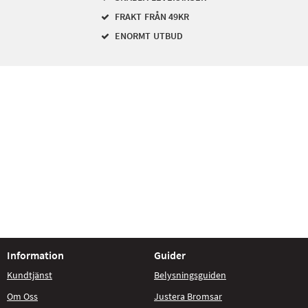
FRAKT FRÅN 49KR
ENORMT UTBUD
Information
Guider
Kundtjänst
Belysningsguiden
Om Oss
Justera Bromsar