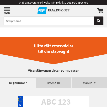
Snabba Leveranser | Frakt från 39 kr | 30 Dagars Öppet köp
Hitta rätt reservdelar
till din släpvagn!
Visa släpvagnsdelar som passar
Regnummer
Broms-ID
Manuellt