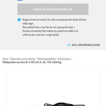
VISA SLÄPVAGNSDELAR
Regnumret används för att visa passande delar till din
släpvagn.
Resultatet kan visa fler än en passande del, i
förekommande fall måste du jämföra mått och
utförande med din originaldel.
DÖLJ RESERVDELSSÖK
Hem
Släpvagn reservdelar
Påskjutsartiklar
Påskjutare
Påskjutsbroms Knott. V. KFL14-A. OE. 750-1400 Kg