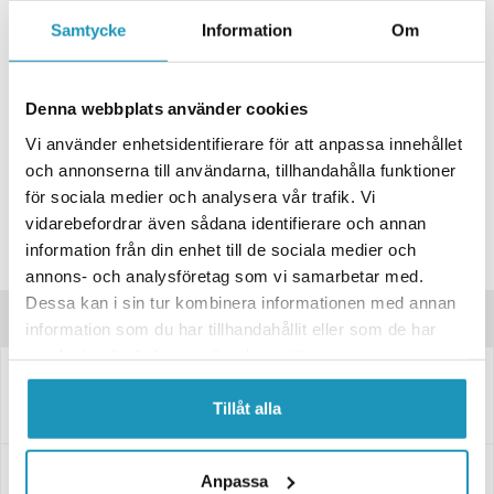
+ LÄGG I KUNDVAGN
Samtycke
Information
Om
ONLINELAGER
BESTÄLLNINGSVARA
Skickas inom 4-6 Arbetsdagar
Denna webbplats använder cookies
BUTIKSLAGER
0
I LAGER
Vi använder enhetsidentifierare för att anpassa innehållet
Lägsta pris de senaste 30-dagarna:
266 kr
och annonserna till användarna, tillhandahålla funktioner
Leverans- & Returinformation
för sociala medier och analysera vår trafik. Vi
vidarebefordrar även sådana identifierare och annan
Spara produkt
information från din enhet till de sociala medier och
Frågor om produkten?
annons- och analysföretag som vi samarbetar med.
Dessa kan i sin tur kombinera informationen med annan
Produktinformation
information som du har tillhandahållit eller som de har
samlat in när du har använt deras tjänster.
2300002
Lagerbult för handbromsspak M12 107*16
Tillåt alla
Lagerbult för handbromsspak M12 107*16 till släpvagn
Specifikationer
Anpassa