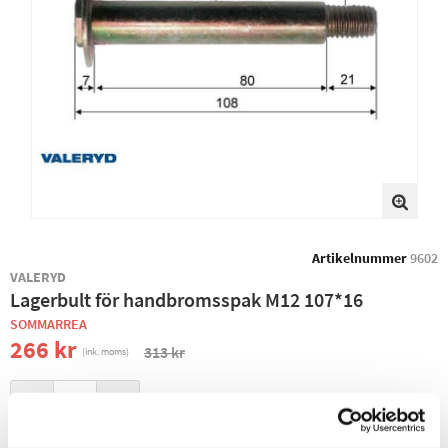
Artikelnummer
9602
VALERYD
Lagerbult för handbromsspak M12 107*16
SOMMARREA
266 kr
313 kr
(ink. moms)
−
+