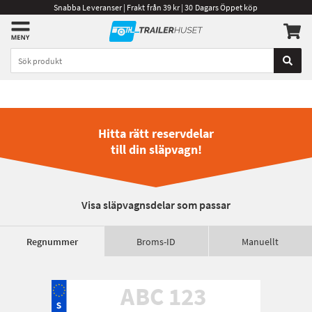
Snabba Leveranser | Frakt från 39 kr | 30 Dagars Öppet köp
Hitta rätt reservdelar
till din släpvagn!
Visa släpvagnsdelar som passar
Regnummer
Broms-ID
Manuellt