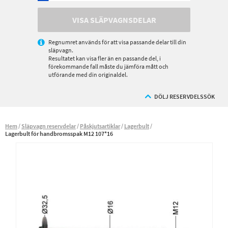
VISA SLÄPVAGNSDELAR
Regnumret används för att visa passande delar till din
släpvagn.
Resultatet kan visa fler än en passande del, i
förekommande fall måste du jämföra mått och
utförande med din originaldel.
DÖLJ RESERVDELSSÖK
Hem
Släpvagn reservdelar
Påskjutsartiklar
Lagerbult
Lagerbult för handbromsspak M12 107*16