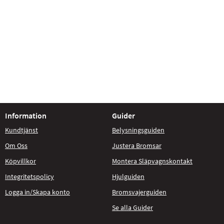
Information
Guider
Kundtjänst
Belysningsguiden
Om Oss
Justera Bromsar
Köpvillkor
Montera Släpvagnskontakt
Integritetspolicy
Hjulguiden
Logga in/Skapa konto
Bromsvajerguiden
Se alla Guider