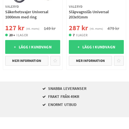
VALERYD
VALERYD
Säkerhetsvajer Universal
Släpvagnslås Universal
1000mm med ring
203x91mm
127 kr
287 kr
149 kr
479 kr
(ink. moms)
(ink. moms)
20 +
I LAGER
7
I LAGER
+ LÄGG I KUNDVAGN
+ LÄGG I KUNDVAGN
MER INFORMATION
MER INFORMATION
SNABBA LEVERANSER
FRAKT FRÅN 49KR
ENORMT UTBUD