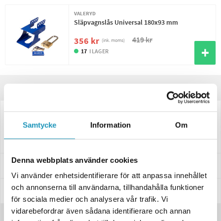
VALERYD
Släpvagnslås Universal 180x93 mm
419 kr
356 kr
(ink. moms)
17
I LAGER
Produktinformation
2292011
Kulkoppling 750 kg, Ø50mm Rör, Vertikal hålbild Ø.. cc=90mm
Samtycke
Information
Om
Kulkoppling för släpvagnar, 750 kg, Ø50mm Rör, Vertikal hålbild Ø..
cc=90mm
Denna webbplats använder cookies
Specifikationer
Vi använder enhetsidentifierare för att anpassa innehållet
och annonserna till användarna, tillhandahålla funktioner
Manualer & Guider
för sociala medier och analysera vår trafik. Vi
vidarebefordrar även sådana identifierare och annan
Recensioner