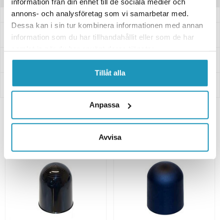
information från din enhet till de sociala medier och
annons- och analysföretag som vi samarbetar med.
Dessa kan i sin tur kombinera informationen med annan
Frågor och svar
information som du har tillhandahållit eller som de har
samlat in när du har använt deras tjänster.
Leverans- & Returinformation
Tillåt alla
Betalning
Anpassa
Relaterade produkter
Avvisa