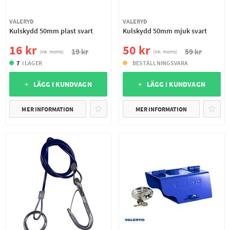
VALERYD
VALERYD
Kulskydd 50mm plast svart
Kulskydd 50mm mjuk svart
16 kr
50 kr
19 kr
59 kr
(ink. moms)
(ink. moms)
7
I LAGER
BESTÄLLNINGSVARA
+ LÄGG I KUNDVAGN
+ LÄGG I KUNDVAGN
MER INFORMATION
MER INFORMATION