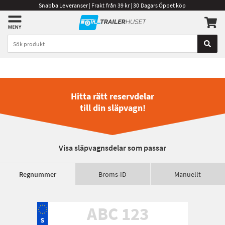
Snabba Leveranser | Frakt från 39 kr | 30 Dagars Öppet köp
Hitta rätt reservdelar
till din släpvagn!
Visa släpvagnsdelar som passar
Regnummer
Broms-ID
Manuellt