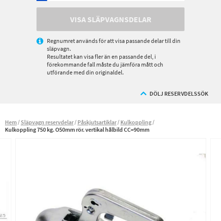
VISA SLÄPVAGNSDELAR
Regnumret används för att visa passande delar till din
släpvagn.
Resultatet kan visa fler än en passande del, i
förekommande fall måste du jämföra mått och
utförande med din originaldel.
DÖLJ RESERVDELSSÖK
Hem
Släpvagn reservdelar
Påskjutsartiklar
Kulkoppling
Kulkoppling 750 kg. O50mm rör. vertikal hålbild CC=90mm