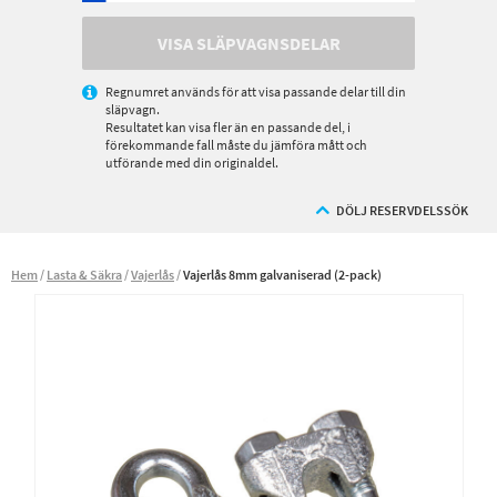
VISA SLÄPVAGNSDELAR
Regnumret används för att visa passande delar till din
släpvagn.
Resultatet kan visa fler än en passande del, i
förekommande fall måste du jämföra mått och
utförande med din originaldel.
DÖLJ RESERVDELSSÖK
Hem
Lasta & Säkra
Vajerlås
Vajerlås 8mm galvaniserad (2-pack)