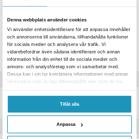
ONLINELAGER
5
I LAGER
Skickas Omgående
Denna webbplats använder cookies
BUTIKSLAGER
0
I LAGER
Vi använder enhetsidentifierare för att anpassa innehållet
Lägsta pris de senaste 30-dagarna:
23 kr
och annonserna till användarna, tillhandahålla funktioner
Leverans- & Returinformation
för sociala medier och analysera vår trafik. Vi
vidarebefordrar även sådana identifierare och annan
Spara produkt
information från din enhet till de sociala medier och
Frågor om produkten?
annons- och analysföretag som vi samarbetar med.
Dessa kan i sin tur kombinera informationen med annan
Produktinformation
information som du har tillhandahållit eller som de har
samlat in när du har använt deras tjänster.
Wirelås för reparation av wire eller för att låsa en wire. För 8mm wire
Tillåt alla
Specifikationer
Anpassa
Recensioner