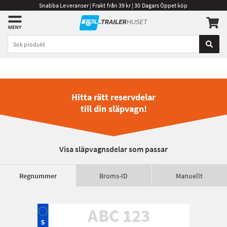
Snabba Leveranser | Frakt från 39 kr | 30 Dagars Öppet köp
Hitta rätt reservdelar
till din släpvagn!
Visa släpvagnsdelar som passar
Regnummer
Broms-ID
Manuellt