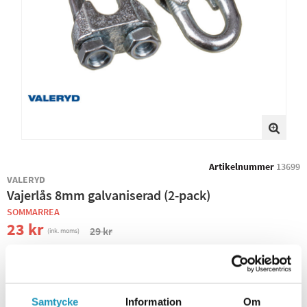
Artikelnummer
13699
VALERYD
Vajerlås 8mm galvaniserad (2-pack)
SOMMARREA
23 kr
29 kr
(ink. moms)
−
+
Samtycke
Information
Om
+ LÄGG I KUNDVAGN